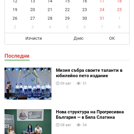
12
13
14
15
16
17
18
19
20
21
22
23
24
25
26
27
28
29
30
31
1
2
3
4
5
6
7
8
Изчисти
Днес
OK
Последни
Мизия събра своите таланти в
юбилейно пето издание
09 авг
51
Нова структура на Прогресивна
България — в Бяла Слатина
08 авг
54