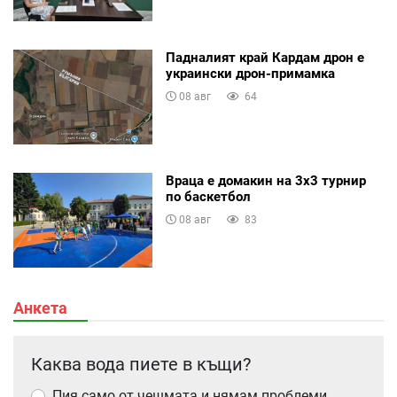
Падналият край Кардам дрон е
украински дрон-примамка
08 авг
64
Враца е домакин на 3х3 турнир
по баскетбол
08 авг
83
Анкета
Каква вода пиете в къщи?
Пия само от чешмата и нямам проблеми