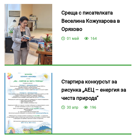
Среща с писателката
Веселина Кожухарова в
Оряхово
01 май
164
Стартира конкурсът за
рисунка „АЕЦ – енергия за
чиста природа”
30 апр
196