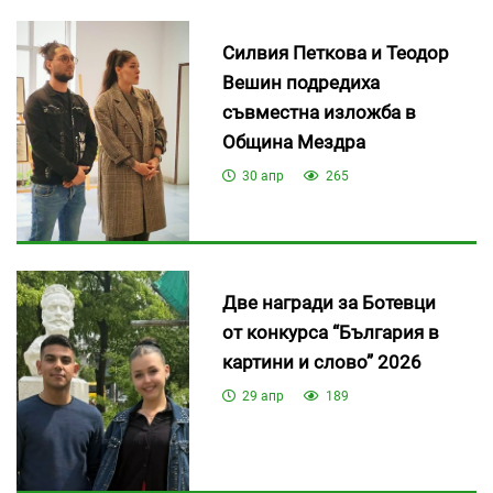
Силвия Петкова и Теодор
Вешин подредиха
съвместна изложба в
Община Мездра
30 апр
265
Две награди за Ботевци
от конкурса “България в
картини и слово” 2026
29 апр
189