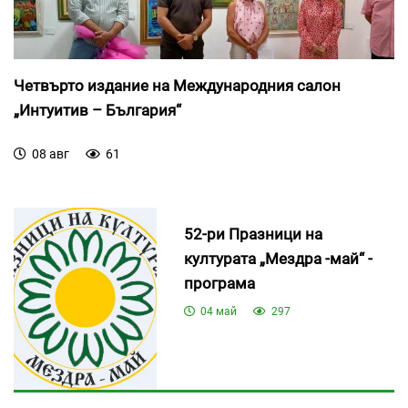
Четвърто издание на Международния салон
„Интуитив – България“
08 авг
61
52-ри Празници на
културата „Мездра -май“ -
програма
04 май
297