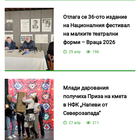
Отлага се 36-ото издание
на Националния фестивал
на малките театрални
форми – Враца 2026
29 апр
196
Млади дарования
получиха Приза на кмета
в НФК „Напеви от
Северозапада“
27 апр
211