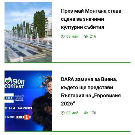
През май Монтана става
сцена за значими
културни събития
03 май
216
DARA замина за Виена,
където ще представи
България на „Евровизия
2026“
03 май
170