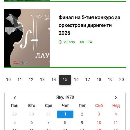
Финал на 5-тия конкурс за
оркестрови диригенти
2026
27 апр
174
10
11
12
13
14
15
16
17
18
19
20
Яну, 1970
Пон
Вто
Сря
Чет
Пет
Съб
Нед
29
30
31
1
2
3
4
5
6
7
8
9
10
11