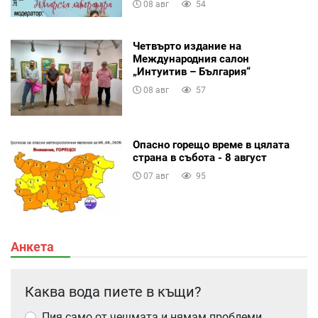
08 авг
54
Четвърто издание на
Международния салон
„Интуитив – България“
08 авг
57
Опасно горещо време в цялата
страна в събота - 8 август
07 авг
95
Анкета
Каква вода пиете в къщи?
Пия само от чешмата и нямам проблеми