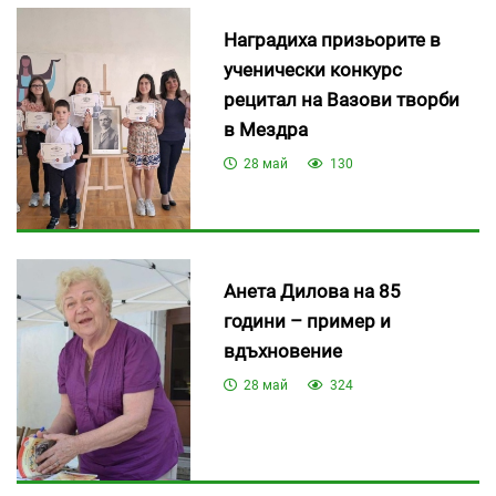
Наградиха призьорите в
ученически конкурс
рецитал на Вазови творби
в Мездра
28 май
130
Анета Дилова на 85
години – пример и
вдъхновение
28 май
324