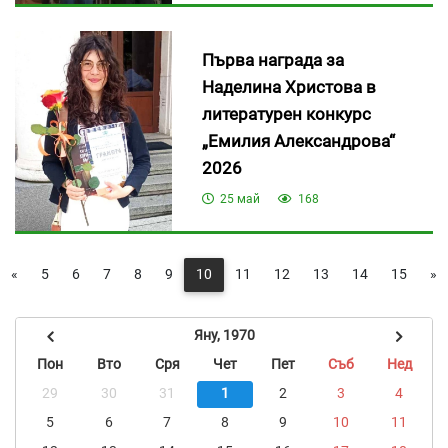
Първа награда за
Наделина Христова в
литературен конкурс
„Емилия Александрова“
2026
25 май
168
«
5
6
7
8
9
10
11
12
13
14
15
»
Яну, 1970
Пон
Вто
Сря
Чет
Пет
Съб
Нед
29
30
31
1
2
3
4
5
6
7
8
9
10
11