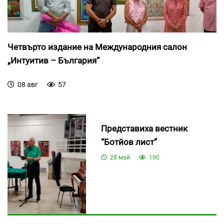
Четвърто издание на Международния салон
„Интуитив – България“
08 авг
57
Представиха вестник
“Ботйов лист”
28 май
190