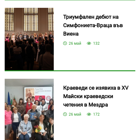
Триумфален дебют на
Симфониета-Враца във
Виена
26 май
132
Краеведи се изявиха в XV
Mайски краеведски
четения в Мездра
26 май
172