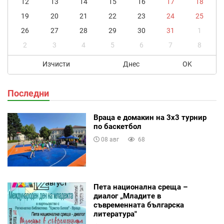
12
13
14
15
16
17
18
19
20
21
22
23
24
25
26
27
28
29
30
31
1
2
3
4
5
6
7
8
Изчисти
Днес
OK
Последни
Враца е домакин на 3х3 турнир
по баскетбол
08 авг
68
Пета национална среща –
диалог „Младите в
съвременната българска
литература"