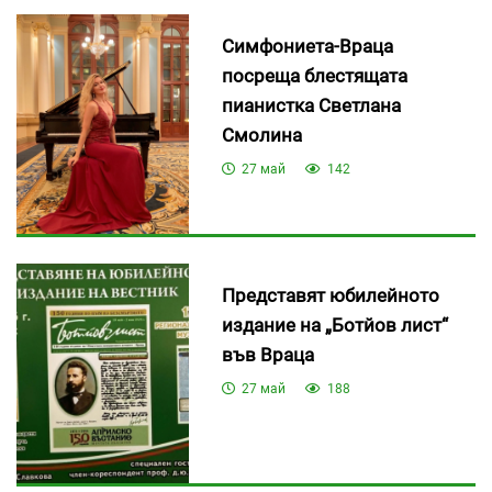
Симфониета-Враца
посреща блестящата
пианистка Светлана
Смолина
27 май
142
Представят юбилейното
издание на „Ботйов лист“
във Враца
27 май
188