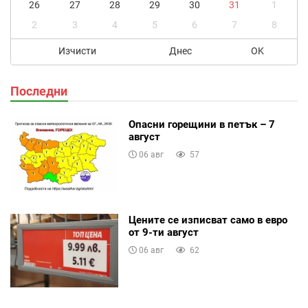
26
27
28
29
30
31
1
2
3
4
5
6
7
8
Изчисти
Днес
OK
Последни
Опасни горещини в петък – 7
август
06 авг
57
Цените се изписват само в евро
от 9-ти август
06 авг
62