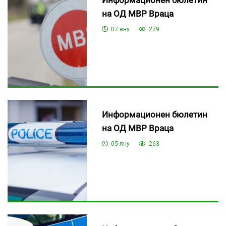
на ОД МВР Враца
07 яну
279
Информационен бюлетин
на ОД МВР Враца
05 яну
263