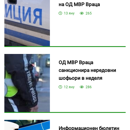
на ОД МВР Враца
13 яну
265
ОД МВР Враца
санкционира нередовни
шофьори в неделя
12 яну
286
Информационен бюлетин