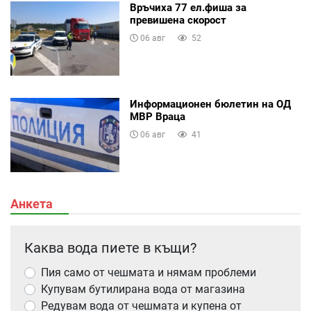
Връчиха 77 ел.фиша за
превишена скорост
06 авг
52
Информационен бюлетин на ОД
МВР Враца
06 авг
41
Анкета
Каква вода пиете в къщи?
Пия само от чешмата и нямам проблеми
Купувам бутилирана вода от магазина
Редувам вода от чешмата и купена от