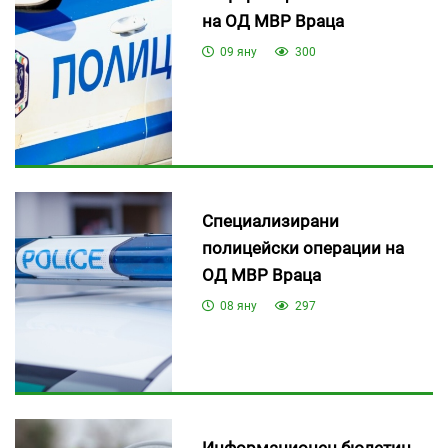
на ОД МВР Враца
09 яну
300
Специализирани
полицейски операции на
ОД МВР Враца
08 яну
297
Информационен бюлетин