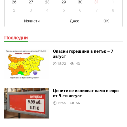
26
27
28
29
30
31
1
2
3
4
5
6
7
8
Изчисти
Днес
OK
Последни
Опасни горещини в петък – 7
август
18:23
43
Цените се изписват само в евро
от 9-ти август
12:55
56