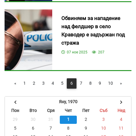
Обвиняем за нападение
над фелдшер в село
Краводер е задържан под
стража
07 ное 2025
207
«
1
2
3
4
5
6
7
8
9
10
»
Яну, 1970
Пон
Вто
Сря
Чет
Пет
Съб
Нед
29
30
31
1
2
3
4
5
6
7
8
9
10
11