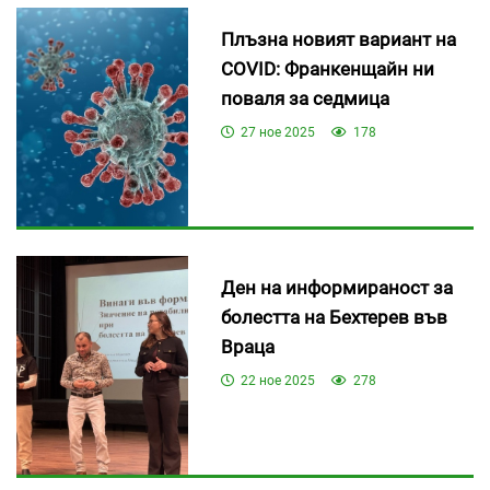
Плъзна новият вариант на
COVID: Франкенщайн ни
поваля за седмица
27 ное 2025
178
Ден на информираност за
болестта на Бехтерев във
Враца
22 ное 2025
278