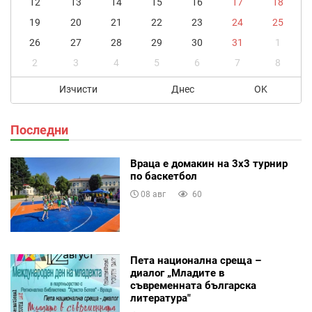
12
13
14
15
16
17
18
19
20
21
22
23
24
25
26
27
28
29
30
31
1
2
3
4
5
6
7
8
Изчисти
Днес
OK
Последни
Враца е домакин на 3х3 турнир
по баскетбол
08 авг
60
Пета национална среща –
диалог „Младите в
съвременната българска
литература"