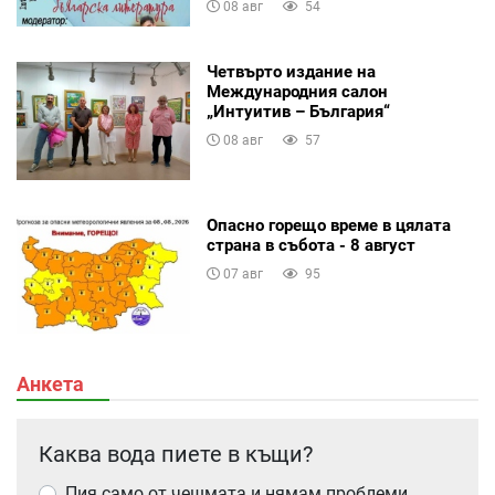
08 авг
54
Четвърто издание на
Международния салон
„Интуитив – България“
08 авг
57
Опасно горещо време в цялата
страна в събота - 8 август
07 авг
95
Анкета
Каква вода пиете в къщи?
Пия само от чешмата и нямам проблеми