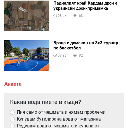
Падналият край Кардам дрон е
украински дрон-примамка
08 авг
63
Враца е домакин на 3х3 турнир
по баскетбол
08 авг
82
Анкета
Каква вода пиете в къщи?
Пия само от чешмата и нямам проблеми
Купувам бутилирана вода от магазина
Редувам вода от чешмата и купена от