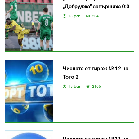
„Добруджа“ завършиха 0:0
16 фев
204
Числата от тираж № 12 на
Тото 2
15 фев
2105
Числата от тираж № 11 на