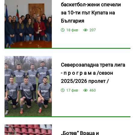
баскетбол-жени спечели
за 10-ти път Купата на
България
18 фев
207
Северозападна трета лига
- п р о г р а м а /сезон
2025/2026 пролет /
17 фев
460
„Ботев“ Враца и