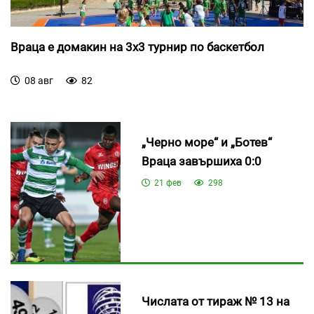
Враца е домакин на 3х3 турнир по баскетбол
08 авг
82
„Черно море“ и „Ботев“
Враца завършиха 0:0
21 фев
298
Числата от тираж № 13 на