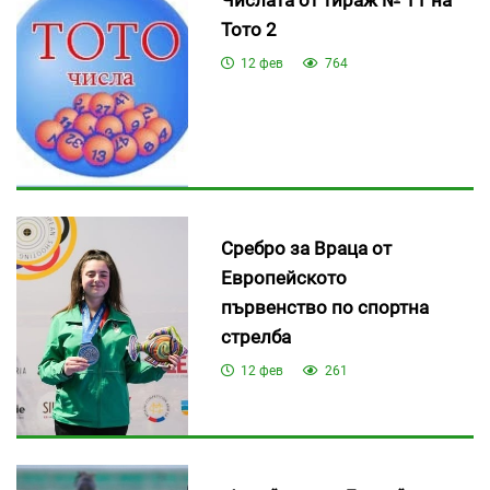
Тото 2
12 фев
764
Сребро за Враца от
Европейското
първенство по спортна
стрелба
12 фев
261