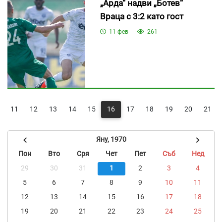
„Арда“ надви „Ботев“
Враца с 3:2 като гост
11 фев
261
11
12
13
14
15
16
17
18
19
20
21
Яну, 1970
Пон
Вто
Сря
Чет
Пет
Съб
Нед
29
30
31
1
2
3
4
5
6
7
8
9
10
11
12
13
14
15
16
17
18
19
20
21
22
23
24
25