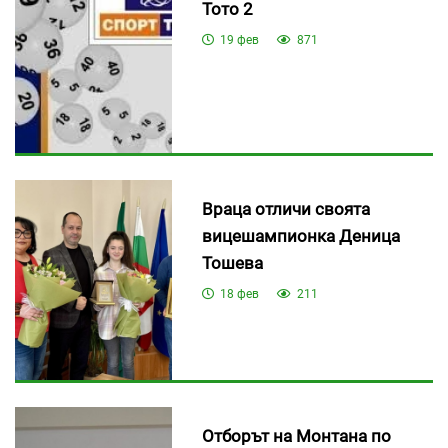
Тото 2
19 фев
871
Враца отличи своята
вицешампионка Деница
Тошева
18 фев
211
Отборът на Монтана по