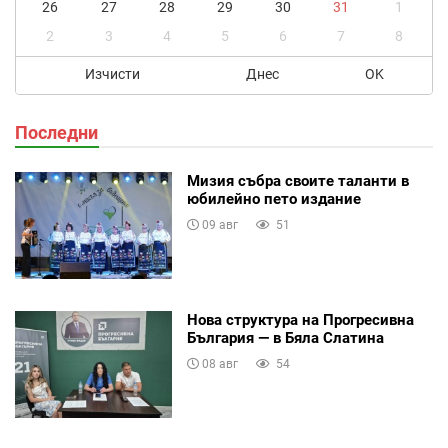
26
27
28
29
30
31
1
2
3
4
5
6
7
8
Изчисти
Днес
OK
Последни
Мизия събра своите таланти в
юбилейно пето издание
09 авг
51
Нова структура на Прогресивна
България — в Бяла Слатина
08 авг
54