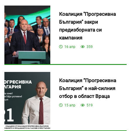
Коалиция "Прогресивна
България" закри
предизборната си
кампания
16 апр
359
Коалиция “Прогресивна
България” е най-силния
отбор в област Враца
15 апр
519