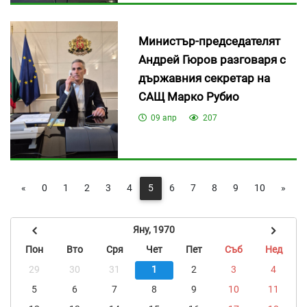
Министър-председателят
Андрей Гюров разговаря с
държавния секретар на
САЩ Марко Рубио
09 апр
207
«
0
1
2
3
4
5
6
7
8
9
10
»
Яну, 1970
Пон
Вто
Сря
Чет
Пет
Съб
Нед
29
30
31
1
2
3
4
5
6
7
8
9
10
11