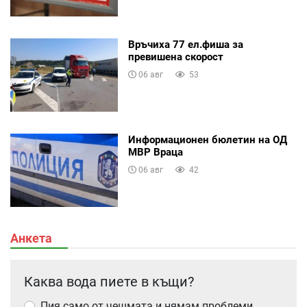
Връчиха 77 ел.фиша за
превишена скорост
06 авг
53
Информационен бюлетин на ОД
МВР Враца
06 авг
42
Анкета
Каква вода пиете в къщи?
Пия само от чешмата и нямам проблеми