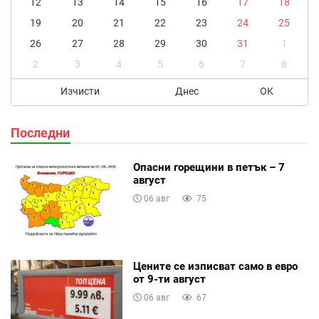
12
13
14
15
16
17
18
19
20
21
22
23
24
25
26
27
28
29
30
31
1
2
3
4
5
6
7
8
Изчисти
Днес
OK
Последни
Опасни горещини в петък – 7
август
06 авг
75
Цените се изписват само в евро
от 9-ти август
06 авг
67