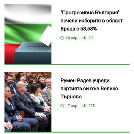
"Прогресивна България"
печели изборите в област
Враца с 53,58%
20 апр
281
Румен Радев учреди
партията си във Велико
Търново
17 апр
375