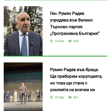
Ген. Румен Радев
учредява във Велико
Търново партия
„Прогресивна България“
14 апр
233
Румен Радев във Враца:
Ще преборим корупцията,
но това ще стане с
усилията на всички ни
10 апр
421