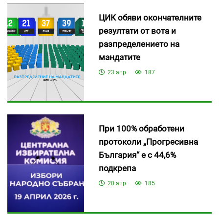
ЦИК обяви окончателните
резултати от вота и
разпределението на
мандатите
23 апр
187
При 100% обработени
протоколи „Прогресивна
България“ е с 44,6%
подкрепа
20 апр
185