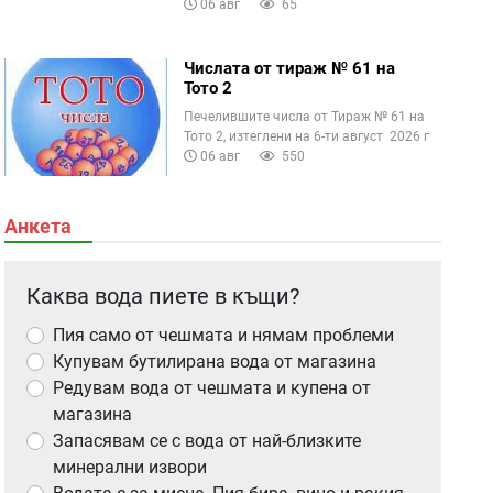
06 авг
65
Числата от тираж № 61 на
Тото 2
Печелившите числа от Тираж № 61 на
Тото 2, изтеглени на 6-ти август 2026 г
06 авг
550
Анкета
Каква вода пиете в къщи?
Пия само от чешмата и нямам проблеми
Купувам бутилирана вода от магазина
Редувам вода от чешмата и купена от
магазина
Запасявам се с вода от най-близките
минерални извори