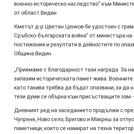
военно-историческо наследство“ към Министе
от област Видин.
Кметът д-р Цветан Ценков бе удостоен с грам
Сръбско-българската война“ от министъра на 
постижения и резултати в дейностите по опаз
Община Видин.
„Приемаме с благодарност тази награда. За н
запазим историческата памет жива. Военните 
като такива трябва да бъдат опазвани, за да 
тези думи се обърна към присъстващите зам.
Дневният ред на заседанието продължи с пре
Чупрене, Ново село, Брегово и Макреш за отпу
паметници, които се намират на тяхна терито