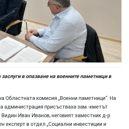
 заслуги в опазване на военните паметници в
на Областната комисия „Военни паметници“. На
на администрация присъстваха зам.-кметът
 Видин Иван Иванов, неговият заместник д-р
н експерт в отдел „Социални инвестиции и