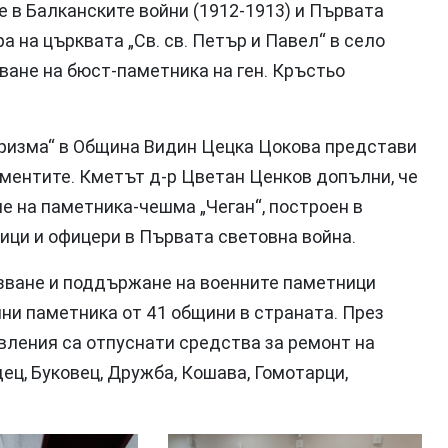
е в Балканските войни (1912-1913) и Първата
а на църквата „Св. св. Петър и Павел“ в село
ване на бюст-паметника на ген. Кръстьо
уризма“ в Община Видин Цецка Цокова представи
ментите. Кметът д-р Цветан Ценков допълни, че
е на паметника-чешма „Чеган“, построен в
ници и офицери в Първата световна война.
азване и поддържане на военните паметници
нни паметника от 41 общини в страната. През
вления са отпуснати средства за ремонт на
ец, Буковец, Дружба, Кошава, Гомотарци,