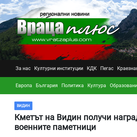
За нас
Културни институции
КДК
Пегас
Краезна
Европа
България
Политика
Култура
Образован
ВИДИН
Кметът на Видин получи наград
военните паметници