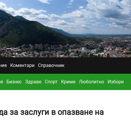
ние
Коментари
Справочник
ие
Бизнес
Здраве
Спорт
Крими
Любопитно
Избори
а за заслуги в опазване на