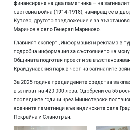
финансиране на два паметника – на загиналит
световна война (1914-1918), намиращ се в двор
Кутово; другото предложение е за възстановя
Маринов в село Генерал Мариново.
Главният експерт „Информация и реклама в т
подробна информация за състоянието на мону
Общината подготвя проект и за възстановяван
Крайдунавския парк в чест на загиналите вой
За 2025 година предвидените средства за оп
възлизат на 420 000 лева. Одобрени са 55 вое
последните години чрез Министерски постано
военните паметници във видинските села Град
Покрайна и Сланотрън.