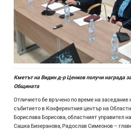
Кметът на Видин д-р Ценков получи награда за
Общината
Отличието бе връчено по време на заседание 
събитието в Конферентния център на Област
Борислава Борисова, областният управител на
Сашка Бизеранова, Радослав Симеонов – главе