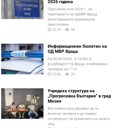
2026 година
През месец юли 2026 г., на
територията на ОДМВР-Враца
регистрираните криминални
престъплени
12:10
54
Информационен бюлетин на
ОД МВР Враца
На 06.08.2026г., в 18:40ч в
ж.к„Младост“-гр.Враца е извършена
проверка на 17-го
12:06
20
Учредиха структура на
„Прогресивна България“ в град
Мизия
Все повече хора решават да се
включат активно и да поемат
отговорност за развитието на своите
общ