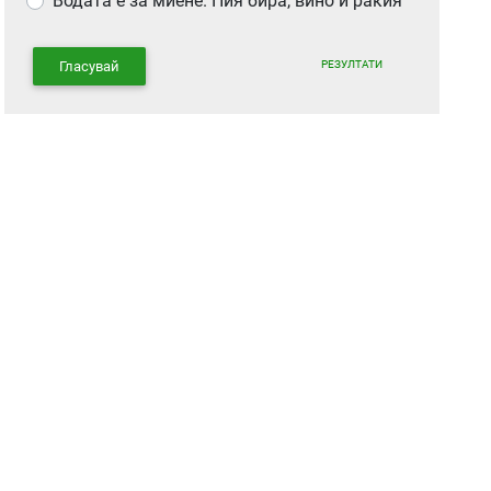
Водата е за миене. Пия бира, вино и ракия
РЕЗУЛТАТИ
Гласувай