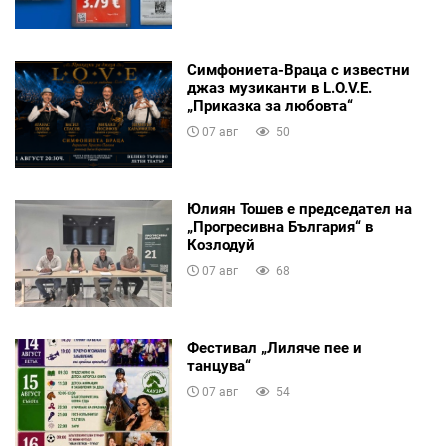
Симфониета-Враца с известни
джаз музиканти в L.O.V.E.
„Приказка за любовта“
07 авг
50
Юлиян Тошев е председател на
„Прогресивна България“ в
Козлодуй
07 авг
68
Фестивал „Лиляче пее и
танцува“
07 авг
54