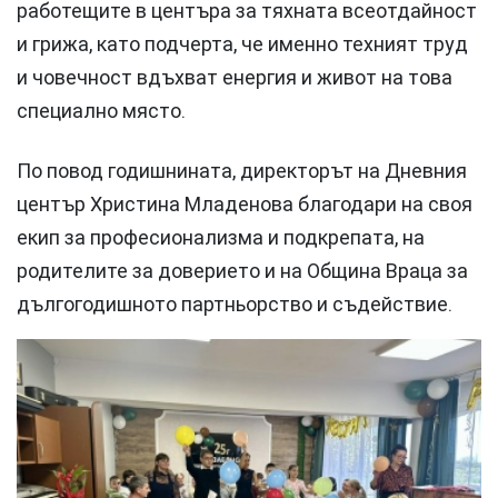
работещите в центъра за тяхната всеотдайност
и грижа, като подчерта, че именно техният труд
и човечност вдъхват енергия и живот на това
специално място.
По повод годишнината, директорът на Дневния
център Христина Младенова благодари на своя
екип за професионализма и подкрепата, на
родителите за доверието и на Община Враца за
дългогодишното партньорство и съдействие.