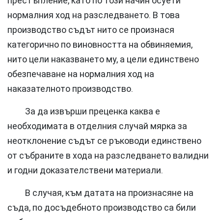
престъпление, като по този начин осуети
нормалния ход на разследването. В това
производство съдът нито се произнася
категорично по виновността на обвиняемия,
нито цели наказването му, а цели единствено
обезпечаване на нормалния ход на
наказателното производство.
За да извърши преценка каква е
необходимата в отделния случай мярка за
неотклонение съдът се ръководи единствено
от събраните в хода на разследването валидни
и годни доказателствени материали.
В случая, към датата на произнасяне на
съда, по досъдебното производство са били