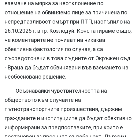
вземане на мярка за неотклонение по
отношение на обвиняемо лице за причинена по
непредпазливост смърт при ПТП, настъпило на
26.10.2025 г. в гр. Козлодуй. Констатираме също,
че коментарите не почиват на никаква
обективна фактология по случая, а са
съсредоточени в това съдиите от Окръжен съд
- Враца да бъдат обвинявани във вземането на
необосновано решение.
Осъзнавайки чувствителността на
обществото към случаите на
пътнотранспортните произшествия, държим
гражданите и институциите да бъдат обективно
информирани за предпоставките, при които е
постановен въпросният съдебен акт. Държим