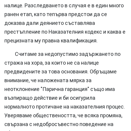
налице. Разследването в случая е в един много
ранен етап, като тепърва предстои да се
доказва дали деянието съставлява
престъпление по Наказателния кодекс и каква е
прецизната му правна квалификация.
Считаме за недопустимо задържането по
стража на хора, за които не са налице
предвидените за това основания. Обръщаме
внимание, че наложената мярка за
неотклонение "Парична гаранция" също има
възпиращо действие и би осигурила
нормалното протичане на наказателния процес.
Уверяваме обществеността, че всяка промяна,
свързана с недобросъвестно поведение на