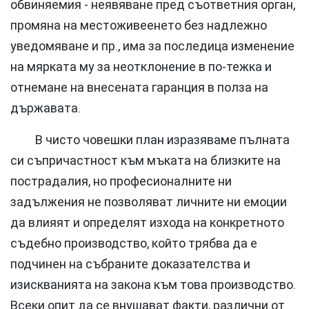
обвиняемия - неявяване пред съответния орган,
промяна на местоживеенето без надлежно
уведомяване и пр., има за последица изменение
на мярката му за неотклонение в по-тежка и
отнемане на внесената гаранция в полза на
държавата.
В чисто човешки план изразяваме пълната
си съпричастност към мъката на близките на
пострадалия, но професионалните ни
задължения не позволяват личните ни емоции
да влияят и определят изхода на конкретното
съдебно производство, който трябва да е
подчинен на събраните доказателства и
изискванията на закона към това производство.
Всеки опит да се внушават факти, различни от