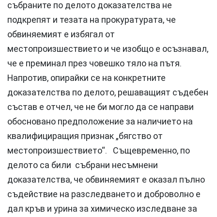
събраните по делото доказателства не
подкрепят и тезата на прокуратурата, че
обвиняемият е избягал от
местопроизшествието и че изобщо е осъзнавал,
че е преминал през човешко тяло на пътя.
Напротив, опирайки се на конкретните
доказателства по делото, решаващият съдебен
състав е отчел, че не би могло да се направи
обосновано предположение за наличието на
квалифициращия признак „бягство от
местопроизшествието“. Същевременно, по
делото са били събрани несъмнени
доказателства, че обвиняемият е оказал пълно
съдействие на разследването и доброволно е
дал кръв и урина за химическо изследване за