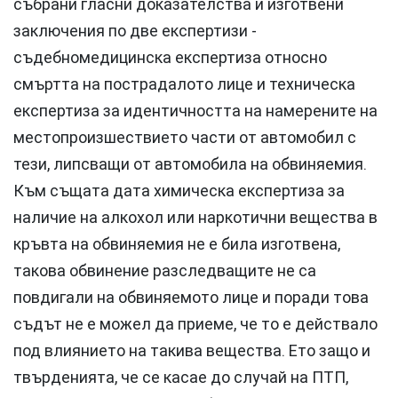
събрани гласни доказателства и изготвени
заключения по две експертизи -
съдебномедицинска експертиза относно
смъртта на пострадалото лице и техническа
експертиза за идентичността на намерените на
местопроизшествието части от автомобил с
тези, липсващи от автомобила на обвиняемия.
Към същата дата химическа експертиза за
наличие на алкохол или наркотични вещества в
кръвта на обвиняемия не е била изготвена,
такова обвинение разследващите не са
повдигали на обвиняемото лице и поради това
съдът не е можел да приеме, че то е действало
под влиянието на такива вещества. Ето защо и
твърденията, че се касае до случай на ПТП,