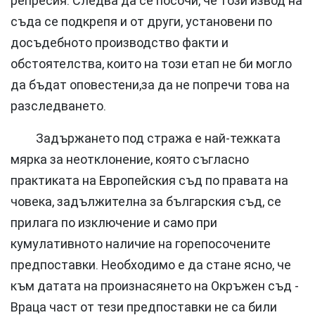
репресия. Следва да се посочи, че този извод на
съда се подкрепя и от други, установени по
досъдебното производство факти и
обстоятелства, които на този етап не би могло
да бъдат оповестени,за да не попречи това на
разследването.
Задържането под стража е най-тежката
мярка за неотклонение, която съгласно
практиката на Европейския съд по правата на
човека, задължителна за българския съд, се
прилага по изключение и само при
кумулативното наличие на горепосочените
предпоставки. Необходимо е да стане ясно, че
към датата на произнасянето на Окръжен съд -
Враца част от тези предпоставки не са били