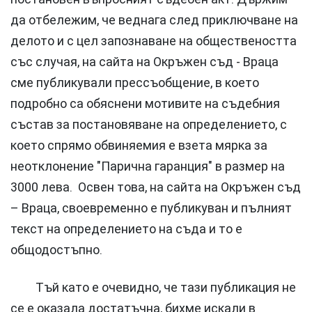
да отбележим, че веднага след приключване на
делото и с цел запознаване на обществеността
със случая, на сайта на Окръжен съд - Враца
сме публикували прессъобщение, в което
подробно са обяснени мотивите на съдебния
състав за постановяване на определението, с
което спрямо обвиняемия е взета мярка за
неотклонение "Парична гаранция" в размер на
3000 лева. Освен това, на сайта на Окръжен съд
– Враца, своевременно е публикуван и пълният
текст на определението на съда и то е
общодостъпно.
Тъй като е очевидно, че тази публикация не
се е оказала достатъчна, бихме искали в