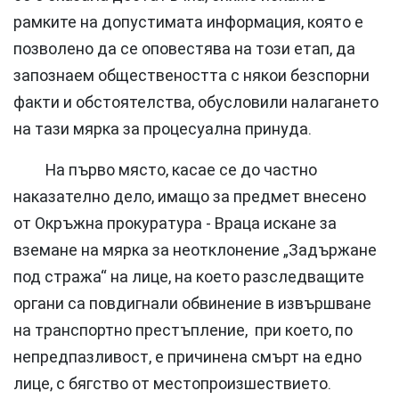
рамките на допустимата информация, която е
позволено да се оповестява на този етап, да
запознаем обществеността с някои безспорни
факти и обстоятелства, обусловили налагането
на тази мярка за процесуална принуда.
На първо място, касае се до частно
наказателно дело, имащо за предмет внесено
от Окръжна прокуратура - Враца искане за
вземане на мярка за неотклонение „Задържане
под стража“ на лице, на което разследващите
органи са повдигнали обвинение в извършване
на транспортно престъпление, при което, по
непредпазливост, е причинена смърт на едно
лице, с бягство от местопроизшествието.