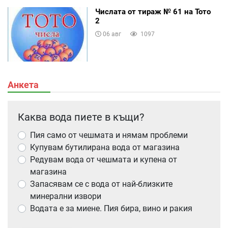
Числата от тираж № 61 на Тото
2
06 авг
1097
Анкета
Каква вода пиете в къщи?
Пия само от чешмата и нямам проблеми
Купувам бутилирана вода от магазина
Редувам вода от чешмата и купена от
магазина
Запасявам се с вода от най-близките
минерални извори
Водата е за миене. Пия бира, вино и ракия