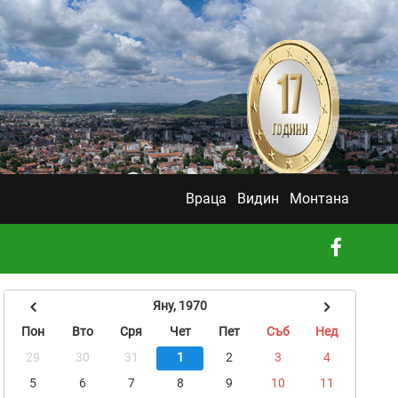
Враца
Видин
Монтана
Яну, 1970
Пон
Вто
Сря
Чет
Пет
Съб
Нед
29
30
31
1
2
3
4
5
6
7
8
9
10
11