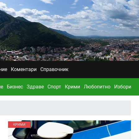
ние
Коментари
Справочник
ие
Бизнес
Здраве
Спорт
Крими
Любопитно
Избори
КРИМИ