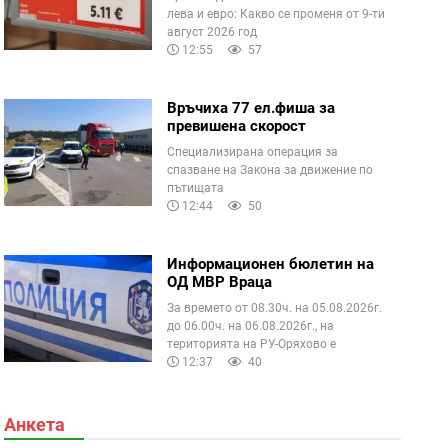
лева и евро: Какво се променя от 9-ти
август 2026 год
12:55
57
Връчиха 77 ел.фиша за
превишена скорост
Специализирана операция за
спазване на Закона за движение по
пътищата
12:44
50
Информационен бюлетин на
ОД МВР Враца
За времето от 08.30ч. на 05.08.2026г.
до 06.00ч. на 06.08.2026г., на
територията на РУ-Оряхово е
12:37
40
Анкета