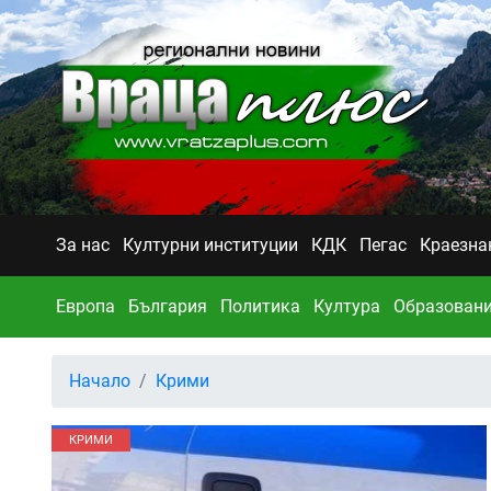
За нас
Културни институции
КДК
Пегас
Краезна
Европа
България
Политика
Култура
Образован
Начало
Крими
КРИМИ