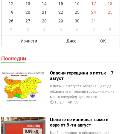
12
13
14
15
16
17
18
19
20
21
22
23
24
25
26
27
28
29
30
31
1
2
3
4
5
6
7
8
Изчисти
Днес
OK
Последни
Опасни горещини в петък – 7
август
В петък - 7 август България ще бъде
обхваната от опасни горещини, но на
места следобед ще има нео
18:23
50
Цените се изписват само в
евро от 9-ти август
Край на двойното обозначаване в