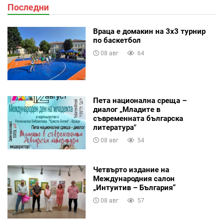
Последни
Враца е домакин на 3х3 турнир
по баскетбол
08 авг
64
Пета национална среща –
диалог „Младите в
съвременната българска
литература"
08 авг
54
Четвърто издание на
Международния салон
„Интуитив – България“
08 авг
57