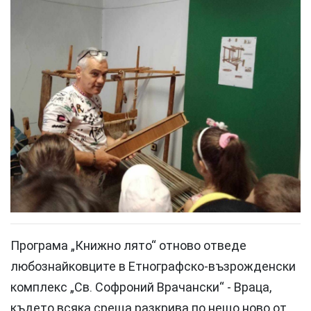
Програма „Книжно лято“ отново отведе
любознайковците в Етнографско-възрожденски
комплекс „Св. Софроний Врачански“ - Враца,
където всяка среща разкрива по нещо ново от