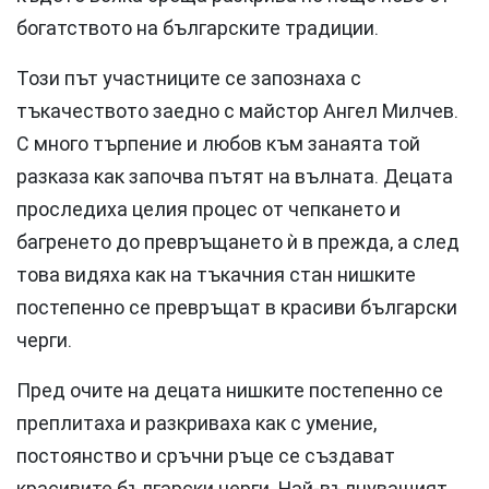
богатството на българските традиции.
Този път участниците се запознаха с
тъкачеството заедно с майстор Ангел Милчев.
С много търпение и любов към занаята той
разказа как започва пътят на вълната. Децата
проследиха целия процес от чепкането и
багренето до превръщането ѝ в прежда, а след
това видяха как на тъкачния стан нишките
постепенно се превръщат в красиви български
черги.
Пред очите на децата нишките постепенно се
преплитаха и разкриваха как с умение,
постоянство и сръчни ръце се създават
красивите български черги. Най-вълнуващият