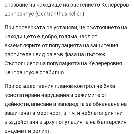
опазване на находище на растението Келереров
центрантус (Centranthus kelleri).
При проверката се установи, че състоянието на
находището е добро, голяма част от
екземплярите от популацията на защитения
растителен вид са във фаза на цъфтеж.
Състоянието на популацията на Келереровия
центрантус е стабилно.
При осъществения планов контрол не бяха
констатирани нарушения в режимите от
дейности, вписани в заповедта за обявяване на
защитената местност, в т.ч. и неблагоприятни
въздействия върху популацията на българския
ендемит и реликт.