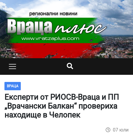
ВРАЦА
Експерти от РИОСВ-Враца и ПП
„Врачански Балкан“ провериха
находище в Челопек
07 юли