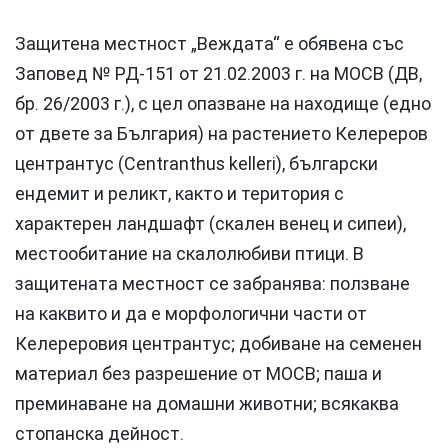
Защитена местност „Веждата“ е обявена със
Заповед № РД-151 от 21.02.2003 г. на МОСВ (ДВ,
бр. 26/2003 г.), с цел опазване на находище (едно
от двете за България) на растението Келереров
центрантус (Centranthus kelleri), български
ендемит и реликт, както и територия с
характерен ландшафт (скален венец и сипеи),
местообитание на скалолюбиви птици. В
защитената местност се забранява: ползване
на каквито и да е морфологични части от
Келереровия центрантус; добиване на семенен
материал без разрешение от МОСВ; паша и
преминаване на домашни животни; всякаква
стопанска дейност.