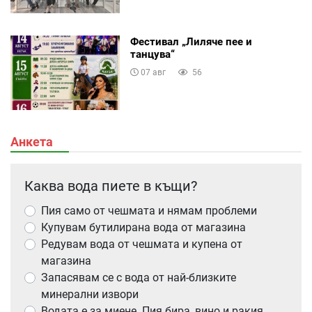
Фестивал „Лиляче пее и
танцува“
07 авг
56
Анкета
Каква вода пиете в къщи?
Пия само от чешмата и нямам проблеми
Купувам бутилирана вода от магазина
Редувам вода от чешмата и купена от
магазина
Запасявам се с вода от най-близките
минерални извори
Водата е за миене. Пия бира, вино и ракия