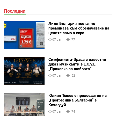
Последни
Лидл България поетапно
преминава към обозначаване на
цените само в евро
07 авг
77
Симфониета-Враца с известни
джаз музиканти в L.O.V.E.
„Приказка за любовта“
07 авг
52
Юлиян Тошев е председател на
„Прогресивна България“ в
Козлодуй
07 авг
74