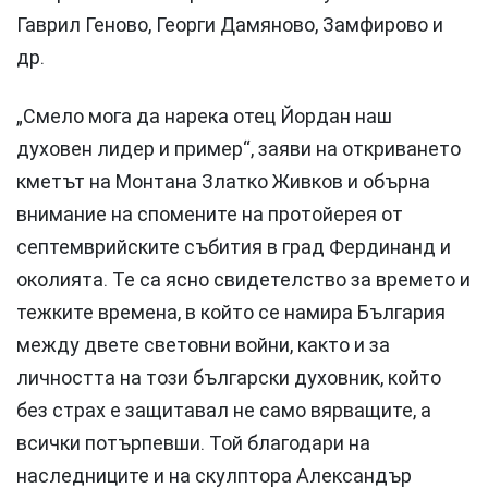
Гаврил Геново, Георги Дамяново, Замфирово и
др.
„Смело мога да нарека отец Йордан наш
духовен лидер и пример“, заяви на откриването
кметът на Монтана Златко Живков и обърна
внимание на спомените на протойерея от
септемврийските събития в град Фердинанд и
околията. Те са ясно свидетелство за времето и
тежките времена, в който се намира България
между двете световни войни, както и за
личността на този български духовник, който
без страх е защитавал не само вярващите, а
всички потърпевши. Той благодари на
наследниците и на скулптора Александър