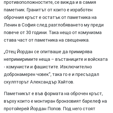
противоположностите, се вижда и в самия
паметник. Гранитът от които е изработен
оброчния кръст е остатък от паметника на
Ленин в София след разглобяването му преди
повече от 30 години. Така нещо от комунизма
става част от паметника на свещеника.
„Отец Йордан се опитваше да примирява
непримиримите неща – въстаниците и войската
- комунисти и фашистите. Изключително
добронамерен човек“, така го е и пресъздал
скулпторът Александър Хайтов.
Паметникът е във формата на оброчен кръст,
върху които е монтиран бронзовият барелеф на
протойерей Йордан Попов. Под него стоят