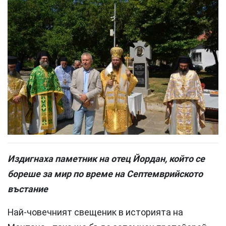
Издигнаха паметник на отец Йордан, който се
бореше за мир по време на Септемврийското
въстание
Най-човечният свещеник в историята на