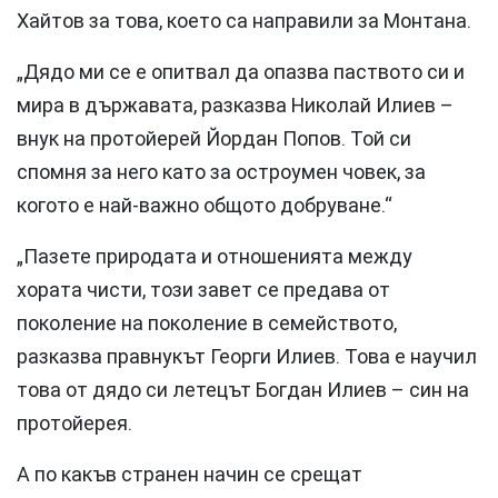
Хайтов за това, което са направили за Монтана.
„Дядо ми се е опитвал да опазва паството си и
мира в държавата, разказва Николай Илиев –
внук на протойерей Йордан Попов. Той си
спомня за него като за остроумен човек, за
когото е най-важно общото добруване.“
„Пазете природата и отношенията между
хората чисти, този завет се предава от
поколение на поколение в семейството,
разказва правнукът Георги Илиев. Това е научил
това от дядо си летецът Богдан Илиев – син на
протойерея.
А по какъв странен начин се срещат