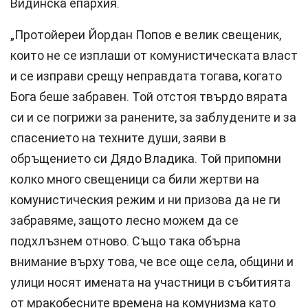
Видинска епархия.
„Протойереи Йордан Попов е велик свещеник,
които не се изплаши от комунистическата власт
и се изправи срещу неправдата тогава, когато
Бога беше забравен. Той отстоя твърдо вярата
си и се погрижи за ранените, за заблудените и за
спасението на техните души, заяви в
обръщението си Дядо Владика. Той припомни
колко много свещеници са били жертви на
комунистическия режим и ни призова да не ги
забравяме, защото лесно можем да се
подхлъзнем отново. Също така обърна
внимание върху това, че все още села, общини и
улици носят имената на участници в събитията
от мракобесните времена на комунизма като