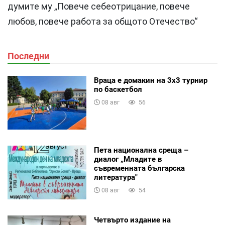
думите му „Повече себеотрицание, повече
любов, повече работа за общото Отечество“
Последни
Враца е домакин на 3х3 турнир
по баскетбол
08 авг
56
Пета национална среща –
диалог „Младите в
съвременната българска
литература"
08 авг
54
Четвърто издание на