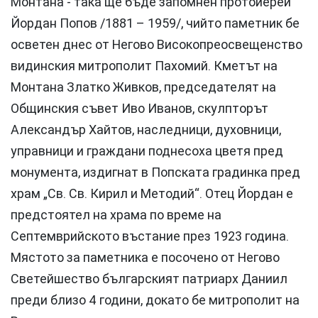
Монтана - така ще бъде запомнен протойерей
Йордан Попов /1881 – 1959/, чийто паметник бе
осветен днес от Негово Високопреосвещенство
видинския митрополит Пахомий. Кметът на
Монтана Златко Живков, председателят на
Общинския съвет Иво Иванов, скулпторът
Александър Хайтов, наследници, духовници,
управници и граждани поднесоха цветя пред
монумента, издигнат в Попската градинка пред
храм „Св. Св. Кирил и Методий“. Отец Йордан е
предстоятел на храма по време на
Септемврийското въстание през 1923 година.
Мястото за паметника е посочено от Негово
Светейшество българският патриарх Даниил
преди близо 4 години, докато бе митрополит на