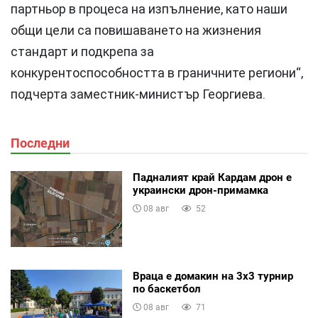
партньор в процеса на изпълнение, като наши
общи цели са повишаването на жизнения
стандарт и подкрепа за
конкурентоспособността в граничните региони“,
подчерта заместник-министър Георгиева.
Последни
Падналият край Кардам дрон е
украински дрон-примамка
08 авг
52
Враца е домакин на 3х3 турнир
по баскетбол
08 авг
71