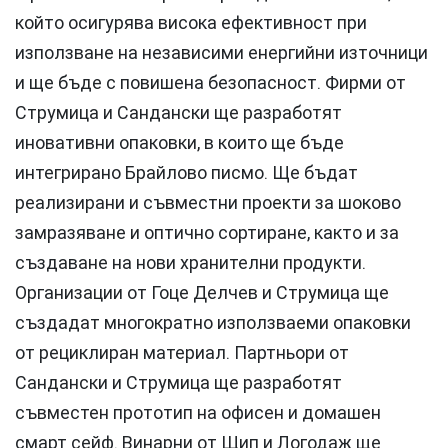
който осигурява висока ефективност при
използване на независими енергийни източници
и ще бъде с повишена безопасност. Фирми от
Струмица и Сандански ще разработят
иновативни опаковки, в които ще бъде
интегрирано Брайлово писмо. Ще бъдат
реализирани и съвместни проекти за шоково
замразяване и оптично сортиране, както и за
създаване на нови хранителни продукти.
Организации от Гоце Делчев и Струмица ще
създадат многократно използваеми опаковки
от рециклиран материал. Партньори от
Сандански и Струмица ще разработят
съвместен прототип на офисен и домашен
смарт сейф. Винарни от Щип и Логодаж ще