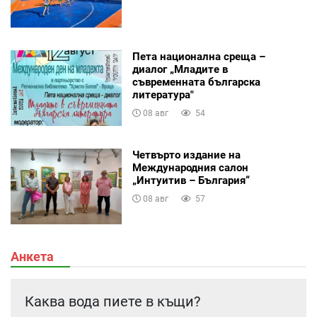
Пета национална среща –
диалог „Младите в
съвременната българска
литература"
08 авг
54
Четвърто издание на
Международния салон
„Интуитив – България“
08 авг
57
Анкета
Каква вода пиете в къщи?