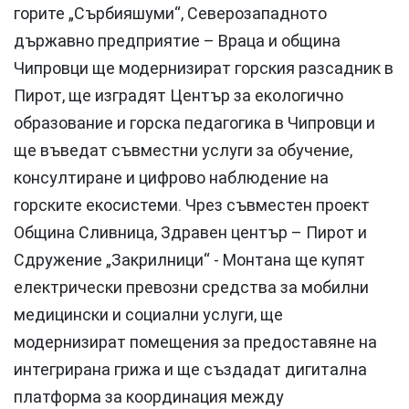
горите „Сърбияшуми“, Северозападното
държавно предприятие – Враца и община
Чипровци ще модернизират горския разсадник в
Пирот, ще изградят Център за екологично
образование и горска педагогика в Чипровци и
ще въведат съвместни услуги за обучение,
консултиране и цифрово наблюдение на
горските екосистеми. Чрез съвместен проект
Община Сливница, Здравен център – Пирот и
Сдружение „Закрилници“ - Монтана ще купят
електрически превозни средства за мобилни
медицински и социални услуги, ще
модернизират помещения за предоставяне на
интегрирана грижа и ще създадат дигитална
платформа за координация между