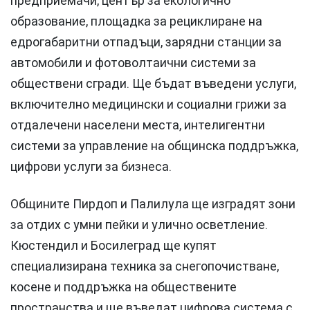
предприемачи, център за екологично
образование, площадка за рециклиране на
едрогабаритни отпадъци, зарядни станции за
автомобили и фотоволтаични системи за
обществени сгради. Ще бъдат въведени услуги,
включително медицински и социални грижи за
отдалечени населени места, интелигентни
системи за управление на общинска поддръжка,
цифрови услуги за бизнеса.
Общините Пирдоп и Палилула ще изградят зони
за отдих с умни пейки и улично осветление.
Кюстендил и Босилеград ще купят
специализирана техника за снегопочистване,
косене и поддръжка на обществените
пространства и ще въведат цифрова система с