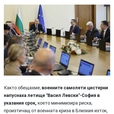
Както обещахме,
военните самолети цистерни
напуснаха летище "Васил Левски"-София в
указания срок,
което минимизира риска,
произтичащ от военната криза в Близкия изток,