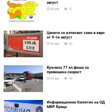
август
06 авг
57
Цените се изписват само в евро
от 9-ти август
06 авг
62
Връчиха 77 ел.фиша за
превишена скорост
06 авг
52
Информационен бюлетин на ОД
МВР Враца