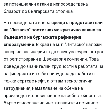
за потенциални атаки в непосредствена
близост до българската столица.
На проведената вчера
среща с представители
на "Литаско" постигнахме критично важно за
бъдещето на бургаската рафинерия
споразумение
. В края на м. г. "Литаско" наложи
запор на рафинерията да закупува суров петрол
от регистрирани в Швейцария компании. Това
доведе до значителни трудности в работата на
рафинерията и тя бе принудена да работи с
тежки сортове нефт, а оттам технологични
затруднения, намаляване на обема на
производство, повишаване на себестойността,
бързо износване на инсталациите и всъщност