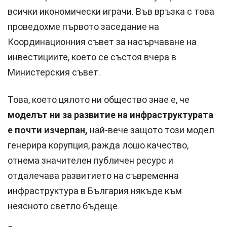
всички икономически играчи. Във връзка с това
проведохме първото заседание на
Координационния съвет за насърчаване на
инвестициите, което се състоя вчера в
Министерския съвет.
Това, което цялото ни общество знае е, че
моделът ни за развитие на инфраструктурата
е почти изчерпан,
най-вече защото този модел
генерира корупция, ражда лошо качество,
отнема значителен публичен ресурс и
отдалечава развитието на съвременна
инфраструктура в България някъде към
неясното светло бъдеще.