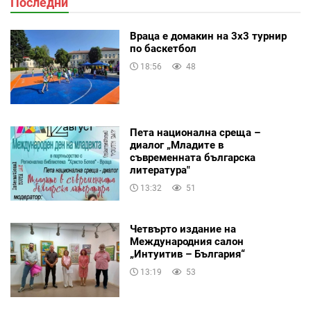
Последни
Враца е домакин на 3х3 турнир
по баскетбол
18:56
48
Пета национална среща –
диалог „Младите в
съвременната българска
литература"
13:32
51
Четвърто издание на
Международния салон
„Интуитив – България“
13:19
53