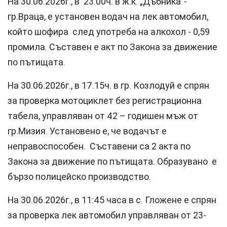
На 30.06.2026г., в 23.00ч. в ж.к. „Дъбника“-
гр.Враца, е установен водач на лек автомобил,
който шофира след употреба на алкохол - 0,59
промила. Съставен е акт по Закона за движение
по пътищата.
На 30.06.2026г., в 17.15ч. в гр. Козлодуй е спрян
за проверка мотоциклет без регистрационна
табела, управляван от 42 – годишен мъж от
гр.Мизия. Установено е, че водачът е
неправоспособен. Съставени са 2 акта по
Закона за движение по пътищата. Образувано е
бързо полицейско производство.
На 30.06.2026г., в 11:45 часа в с. Гложене е спрян
за проверка лек автомобил управляван от 23-