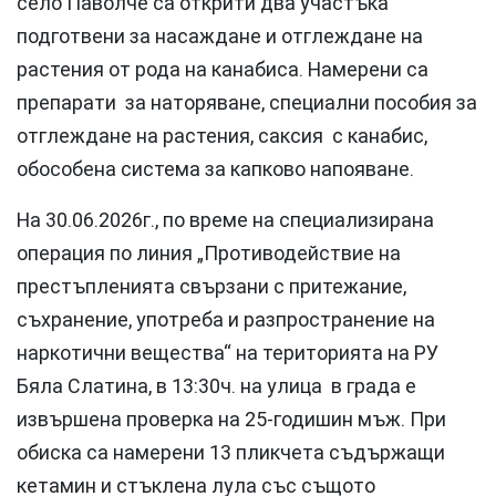
село Паволче са открити два участъка
подготвени за насаждане и отглеждане на
растения от рода на канабиса. Намерени са
препарати за наторяване, специални пособия за
отглеждане на растения, саксия с канабис,
обособена система за капково напояване.
На 30.06.2026г., по време на специализирана
операция по линия „Противодействие на
престъпленията свързани с притежание,
съхранение, употреба и разпространение на
наркотични вещества“ на територията на РУ
Бяла Слатина, в 13:30ч. на улица в града е
извършена проверка на 25-годишин мъж. При
обиска са намерени 13 пликчета съдържащи
кетамин и стъклена лула със същото