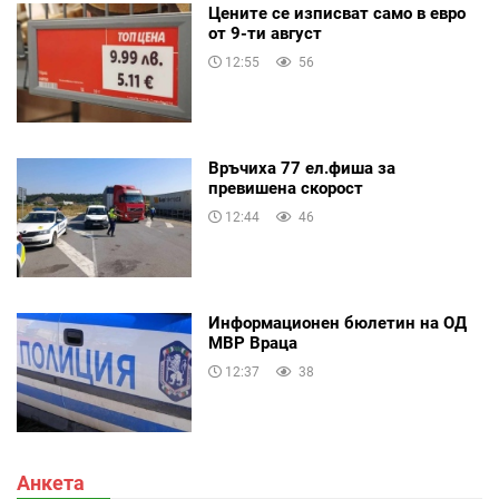
Цените се изписват само в евро
от 9-ти август
12:55
56
Връчиха 77 ел.фиша за
превишена скорост
12:44
46
Информационен бюлетин на ОД
МВР Враца
12:37
38
Анкета