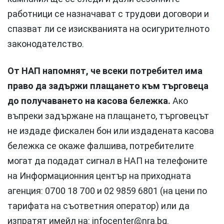
работници се назначават с трудови договори и
спазват ли се изискванията на осигурителното
законодателство.
От НАП напомнят, че всеки потребител има
право да задържи плащането към търговеца
до получаването на касова бележка.
Ако
въпреки задържане на плащането, търговецът
не издаде фискален бон или издадената касова
бележка се окаже фалшива, потребителите
могат да подадат сигнал в НАП на телефоните
на Информационния център на приходната
агенция: 0700 18 700 и 02 9859 6801 (на цени по
тарифата на съответния оператор) или да
изпратят имейл на:
infocenter@nra.bg
.