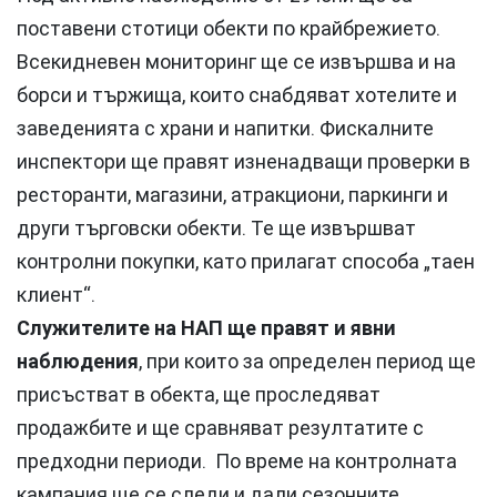
поставени стотици обекти по крайбрежието.
Всекидневен мониторинг ще се извършва и на
борси и тържища, които снабдяват хотелите и
заведенията с храни и напитки. Фискалните
инспектори ще правят изненадващи проверки в
ресторанти, магазини, атракциони, паркинги и
други търговски обекти. Те ще извършват
контролни покупки, като прилагат способа „таен
клиент“.
Служителите на НАП ще правят и явни
наблюдения
, при които за определен период ще
присъстват в обекта, ще проследяват
продажбите и ще сравняват резултатите с
предходни периоди. По време на контролната
кампания ще се следи и дали сезонните