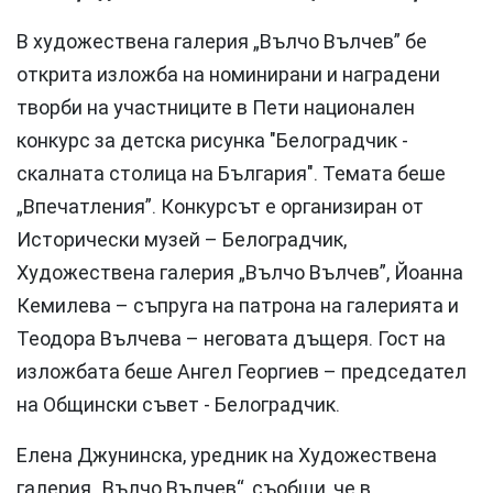
В художествена галерия „Вълчо Вълчев” бе
открита изложба на номинирани и наградени
творби на участниците в Пети национален
конкурс за детска рисунка "Белоградчик -
скалната столица на България". Темата беше
„Впечатления”. Конкурсът е организиран от
Исторически музей – Белоградчик,
Художествена галерия „Вълчо Вълчев”, Йоанна
Кемилева – съпруга на патрона на галерията и
Теодора Вълчева – неговата дъщеря. Гост на
изложбата беше Ангел Георгиев – председател
на Общински съвет - Белоградчик.
Елена Джунинска, уредник на Художествена
галерия „Вълчо Вълчев“, съобщи, че в