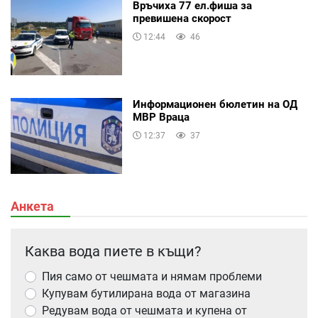
Връчиха 77 ел.фиша за
превишена скорост
12:44
46
Информационен бюлетин на ОД
МВР Враца
12:37
37
Анкета
Каква вода пиете в къщи?
Пия само от чешмата и нямам проблеми
Купувам бутилирана вода от магазина
Редувам вода от чешмата и купена от