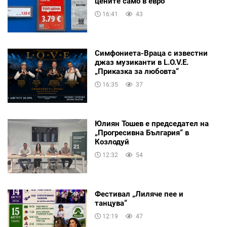
цените само в евро
16:41
43
Симфониета-Враца с известни
джаз музиканти в L.O.V.E.
„Приказка за любовта“
16:35
37
Юлиян Тошев е председател на
„Прогресивна България“ в
Козлодуй
12:32
54
Фестивал „Лиляче пее и
танцува“
12:19
47