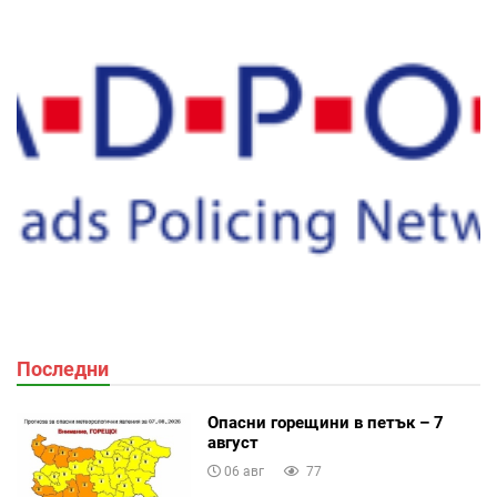
Последни
Опасни горещини в петък – 7
август
06 авг
77