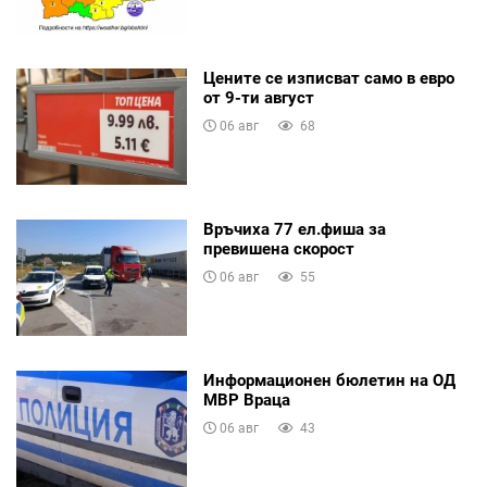
Цените се изписват само в евро
от 9-ти август
06 авг
68
Връчиха 77 ел.фиша за
превишена скорост
06 авг
55
Информационен бюлетин на ОД
МВР Враца
06 авг
43