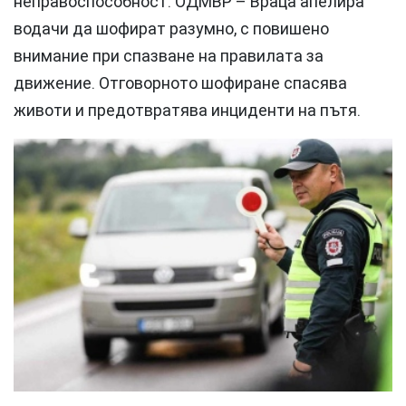
неправоспособност. ОДМВР – Враца апелира
водачи да шофират разумно, с повишено
внимание при спазване на правилата за
движение. Отговорното шофиране спасява
животи и предотвратява инциденти на пътя.