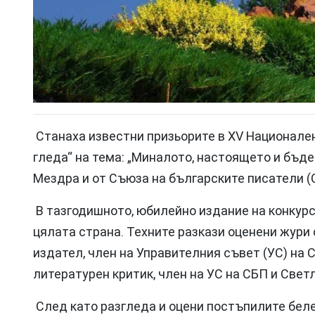
Станаха известни призьорите в XV Национален
гледа“ на тема: „Миналото, настоящето и бъд
Мездра и от Съюза на българските писатели (
В тазгодишното, юбилейно издание на конкурса
цялата страна. Техните разкази оценени жури
издател, член на Управителния съвет (УС) на С
литературен критик, член на УС на СБП и Светл
След като разгледа и оцени постъпилите бел