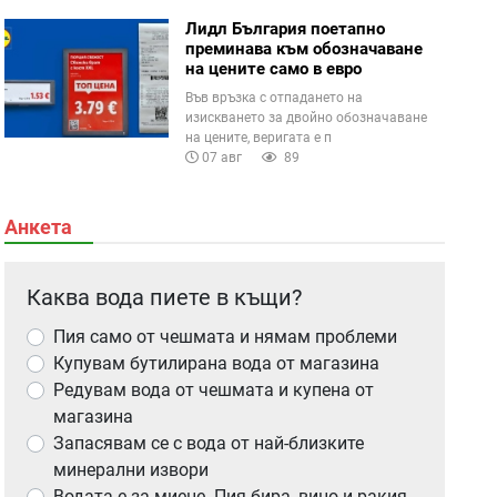
Лидл България поетапно
преминава към обозначаване
на цените само в евро
Във връзка с отпадането на
изискването за двойно обозначаване
на цените, веригата е п
07 авг
89
Анкета
Каква вода пиете в къщи?
Пия само от чешмата и нямам проблеми
Купувам бутилирана вода от магазина
Редувам вода от чешмата и купена от
магазина
Запасявам се с вода от най-близките
минерални извори
Водата е за миене. Пия бира, вино и ракия