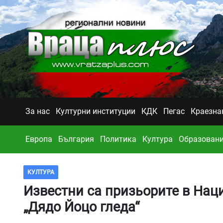
За нас
Културни институции
КДК
Пегас
Краезна
Европа
България
Политика
Култура
Образован
КУЛТУРА
Известни са призьорите в Нац
„Дядо Йоцо гледа“