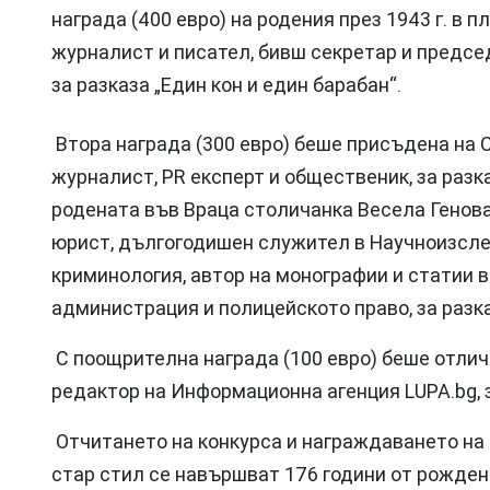
награда (400 евро) на родения през 1943 г. в 
журналист и писател, бивш секретар и предсе
за разказа „Един кон и един барабан“.
Втора награда (300 евро) беше присъдена на 
журналист, PR експерт и общественик, за разказ
родената във Враца столичанка Весела Генова
юрист, дългогодишен служител в Научноизсле
криминология, автор на монографии и статии 
администрация и полицейското право, за разк
С поощрителна награда (100 евро) беше отлич
редактор на Информационна агенция LUPA.bg, з
Отчитането на конкурса и награждаването на п
стар стил се навършват 176 години от рожден