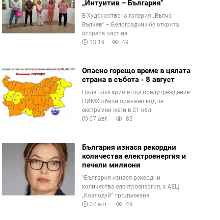
„Интуитив – България“
В Художествена галерия „Вълчо
Вълчев“ – Белоградчик бе открита
втората част на
13:19
49
Опасно горещо време в цялата
страна в събота - 8 август
Цяла България е под предупреждение:
НИМХ обяви оранжев код за
екстремни жеги в 21 обл
07 авг
85
България изнася рекордни
количества електроенергия и
печели милиони
"България изнася рекордни
количества електроенергия, а АЕЦ
„Козлодуй“ продължава
07 авг
49