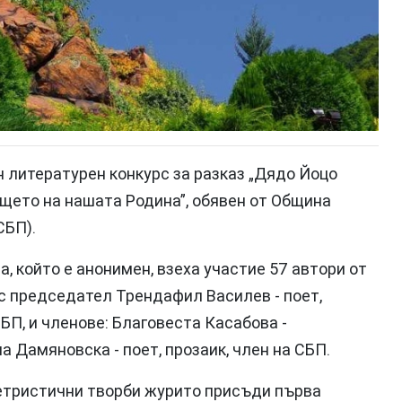
 литературен конкурс за разказ „Дядо Йоцо
ещето на нашата Родина”, обявен от Община
СБП).
, който е анонимен, взеха участие 57 автори от
 с председател Трендафил Василев - поет,
БП, и членове: Благовеста Касабова -
а Дамяновска - поет, прозаик, член на СБП.
етристични творби журито присъди първа