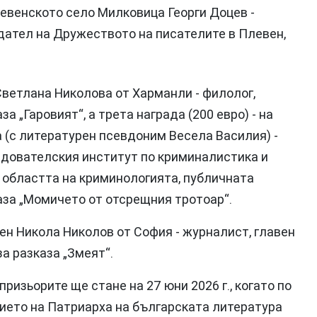
плевенското село Милковица Георги Доцев -
дател на Дружеството на писателите в Плевен,
Светлана Николова от Харманли - филолог,
а „Гаровият“, а трета награда (200 евро) - на
 (с литературен псевдоним Весела Василия) -
дователския институт по криминалистика и
в областта на криминологията, публичната
аза „Момичето от отсрещния тротоар“.
ен Никола Николов от София - журналист, главен
а разказа „Змеят“.
ризьорите ще стане на 27 юни 2026 г., когато по
ието на Патриарха на българската литература