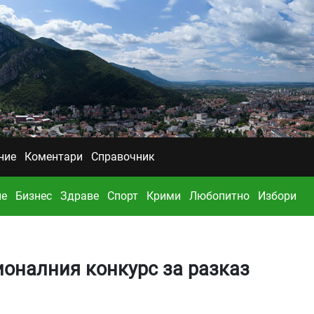
ние
Коментари
Справочник
ие
Бизнес
Здраве
Спорт
Крими
Любопитно
Избори
ионалния конкурс за разказ