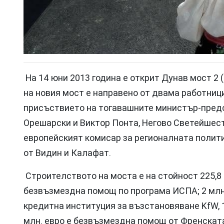
На 14 юни 2013 година е открит Дунав мост 2
на новия мост е направено от двама работниц
присъствието на тогавашните министър-пред
Орешарски и Виктор Понта, Негово Светейшест
европейският комисар за регионалната полити
от Видин и Калафат.
Строителството на моста е на стойност 225,8 м
безвъзмездна помощ по програма ИСПА; 2 млн
кредитна институция за възстановяване KfW, 1
млн. евро е безвъзмездна помощ от Френската 