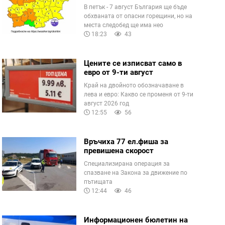
В петък - 7 август България ще бъде
обхваната от опасни горещини, но на
места следобед ще има нео
18:23
43
Цените се изписват само в
евро от 9-ти август
Край на двойното обозначаване в
лева и евро: Какво се променя от 9-ти
август 2026 год
12:55
56
Връчиха 77 ел.фиша за
превишена скорост
Специализирана операция за
спазване на Закона за движение по
пътищата
12:44
46
Информационен бюлетин на