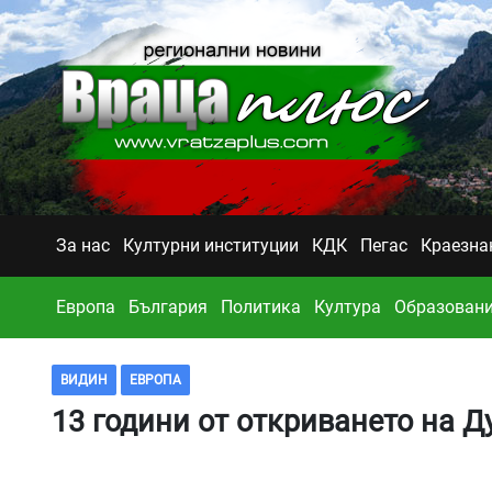
За нас
Културни институции
КДК
Пегас
Краезна
Европа
България
Политика
Култура
Образован
ВИДИН
ЕВРОПА
13 години от откриването на Д