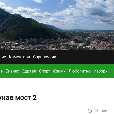
ние
Коментари
Справочник
ие
Бизнес
Здраве
Спорт
Крими
Любопитно
Избори
унав мост 2
15 юни