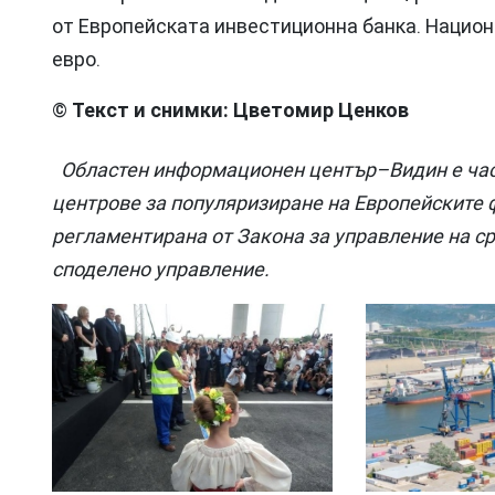
от Европейската инвестиционна банка. Национ
евро.
©️
Текст и снимки: Цветомир Ценков
Областен информационен център–Видин е час
центрове за популяризиране на Eвропейските 
регламентирана от Закона за управление на с
споделено управление.