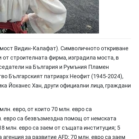
 (мост Видин-Калафат). Символичното откриване
и от строителната фирма, изградила моста, в
седатели на България и Румъния Пламен
во Българският патриарх Неофит (1945-2024),
ка Йоханес Хан, други официални лица, граждани
лн. евро, от които 70 млн. евро са
. евро са безвъзмездна помощ от немската
8 млн. евро са заем от същата институция; 5
агенция за развитие AFD; 70 млн. евро са заем