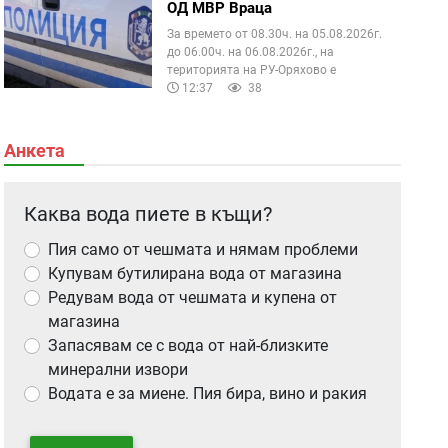
ОД МВР Враца
За времето от 08.30ч. на 05.08.2026г.
до 06.00ч. на 06.08.2026г., на
територията на РУ-Оряхово е
12:37
38
Анкета
Каква вода пиете в къщи?
Пия само от чешмата и нямам проблеми
Купувам бутилирана вода от магазина
Редувам вода от чешмата и купена от
магазина
Запасявам се с вода от най-близките
минерални извори
Водата е за миене. Пия бира, вино и ракия