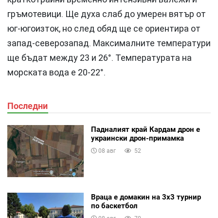
гръмотевици. Ще духа слаб до умерен вятър от
юг-югоизток, но след обяд ще се ориентира от
запад-северозапад. Максималните температури
ще бъдат между 23 и 26°. Температурата на
морската вода е 20-22°.
Последни
Падналият край Кардам дрон е
украински дрон-примамка
08 авг
52
Враца е домакин на 3х3 турнир
по баскетбол