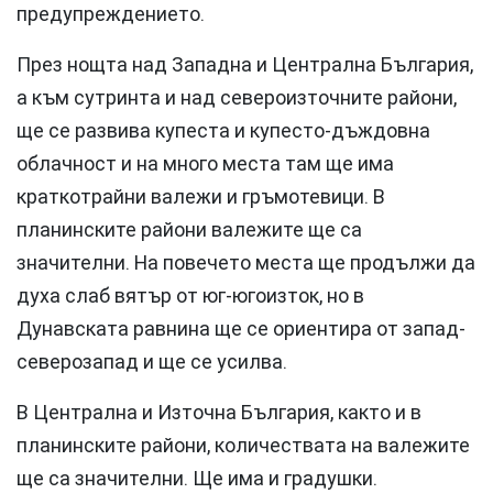
предупреждението.
През нощта над Западна и Централна България,
а към сутринта и над североизточните райони,
ще се развива купеста и купесто-дъждовна
облачност и на много места там ще има
краткотрайни валежи и гръмотевици. В
планинските райони валежите ще са
значителни. На повечето места ще продължи да
духа слаб вятър от юг-югоизток, но в
Дунавската равнина ще се ориентира от запад-
северозапад и ще се усилва.
В Централна и Източна България, както и в
планинските райони, количествата на валежите
ще са значителни. Ще има и градушки.