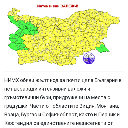
НИМХ обяви жълт код за почти цяла България в
петък заради интензивни валежи и
гръмотевични бури, придружени на места с
градушки. Части от областите Видин, Монтана,
Враца, Бургас и София-област, както и Перник и
Кюстендил са единствените незасегнати от