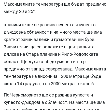
Максималните температури ще бъдат предимно
между 20 и 25°.
планините ще се развива купеста и купесто-
дъждовна облачност и на много места ще има
краткотрайни валежи и гръмотевични бури.
Значителни ще са валежите в централните
дялове на Стара планина и Рило-Родопската
област. Ще духа слаб до умерен вятър
предимно от запад-северозапад. Максималната
температура на височина 1200 метра ще бъде
около 14 градуса, а на 2000 метра - около 6.
По Черноморието ще се развива купеста и
купесто-дъждовна облачност. На места ще има
краткотрайни временно интензивни валежи и