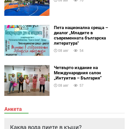
08 авг
70
Пета национална среща –
диалог „Младите в
съвременната българска
литература"
08 авг
54
Четвърто издание на
Международния салон
„Интуитив – България“
08 авг
57
Анкета
Каква вода пиете в къщи?