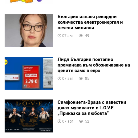
България изнася рекордни
количества електроенергия и
печели милиони
07 авг
49
Лидл България поетапно
преминава към обозначаване на
цените само в евро
07 авг
85
Симфониета-Враца с известни
джаз музиканти в L.O.V.E.
„Приказка за любовта“
07 авг
52