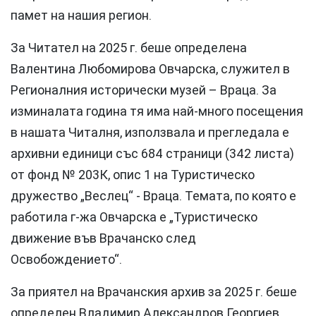
памет на нашия регион.
За Читател на 2025 г. беше определена
Валентина Любомирова Овчарска, служител в
Регионалния исторически музей – Враца. За
изминалата година тя има най-много посещения
в нашата Читалня, използвала и прегледала е
архивни единици със 684 страници (342 листа)
от фонд № 203К, опис 1 на Туристическо
дружество „Веслец“ - Враца. Темата, по която е
работила г-жа Овчарска е „Туристическо
движение във Врачанско след
Освобождението“.
За приятел на Врачанския архив за 2025 г. беше
определен Владимир Александров Георгиев.