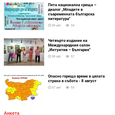
Пета национална среща –
диалог „Младите в
съвременната българска
литература"
08 авг
54
Четвърто издание на
Международния салон
„Интуитив – България“
08 авг
57
Опасно горещо време в цялата
страна в събота - 8 август
07 авг
95
Анкета