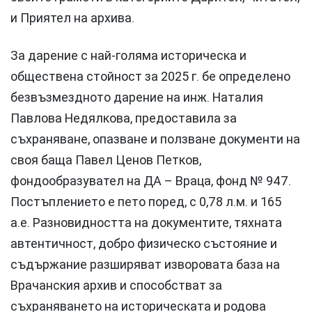
и Приятел на архива.
За дарение с най-голяма историческа и
обществена стойност за 2025 г. бе определено
безвъзмездното дарение на инж. Наталия
Павлова Недялкова, предоставила за
съхраняване, опазване и ползване документи на
своя баща Павел Ценов Петков,
фондообразувател на ДА – Враца, фонд № 947.
Постъплението е пето поред, с 0,78 л.м. и 165
а.е. Разновидността на документите, тяхната
автентичност, добро физическо състояние и
съдържание разширяват изворовата база на
Врачанския архив и способстват за
съхраняването на историческата и родова