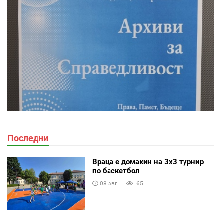
Последни
Враца е домакин на 3х3 турнир
по баскетбол
08 авг
65