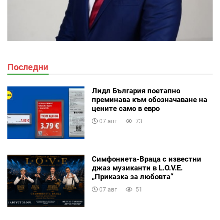
Последни
Лидл България поетапно
преминава към обозначаване на
цените само в евро
07 авг
73
Симфониета-Враца с известни
джаз музиканти в L.O.V.E.
„Приказка за любовта“
07 авг
51