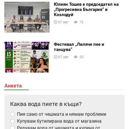
Юлиян Тошев е председател на
„Прогресивна България“ в
Козлодуй
07 авг
72
Фестивал „Лиляче пее и
танцува“
07 авг
55
Анкета
Каква вода пиете в къщи?
Пия само от чешмата и нямам проблеми
Купувам бутилирана вода от магазина
Редувам вода от чешмата и купена от