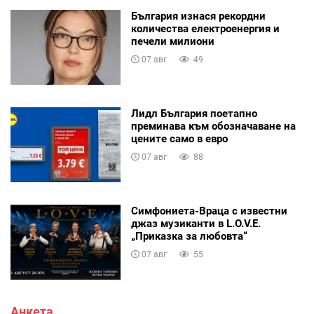
България изнася рекордни
количества електроенергия и
печели милиони
07 авг
49
Лидл България поетапно
преминава към обозначаване на
цените само в евро
07 авг
88
Симфониета-Враца с известни
джаз музиканти в L.O.V.E.
„Приказка за любовта“
07 авг
55
Анкета