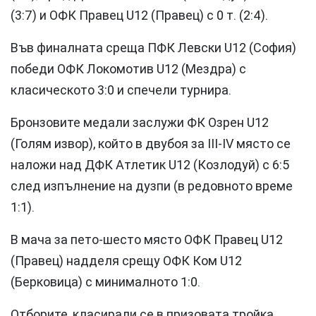
(3:7) и ОФК Правец U12 (Правец) с 0 т. (2:4).
Във финалната среща ПФК Левски U12 (София)
победи ОФК Локомотив U12 (Мездра) с
класическото 3:0 и спечели турнира.
Бронзовите медали заслужи ФК Озрен U12
(Голям извор), който в двубоя за III-IV място се
наложи над ДФК Атлетик U12 (Козлодуй) с 6:5
след изпълнение на дузпи (в редовното време
1:1).
В мача за пето-шесто място ОФК Правец U12
(Правец) надделя срещу ОФК Ком U12
(Берковица) с минималното 1:0.
Отборите, класирали се в призовата тройка,