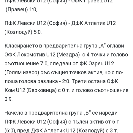
ПФК Левски U12 (София) - ОФК Правец U12
(Правец) 1:0,
ПФК Левски U12 (София) - ДФК Атлетик U12
(Козлодуй) 5:0.
Класирането в предварителна група „А“ оглави
ОФК Локомотив U12 (Мездра) с 4 точки и голово
съотношение 7:0, следван от ФК Озрен U12
(Голям извор) със същия точков актив, но с по-
лоша голова разлика - 2:0. Трети остана ОФК
Ком U12 (Берковица) с 0 т. и голово съотношение
0:9.
Начело в предварителна група „Б“ се нареди
ПФК Левски U12 (София) с пълен актив от 6 т.
(6:0), пред ДФК Атлетик U12 (Козлодуй) с 3 т.