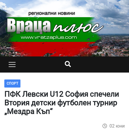
СПОРТ
ПФК Левски U12 София спечели
Втория детски футболен турнир
„Мездра Къп“
02 юни