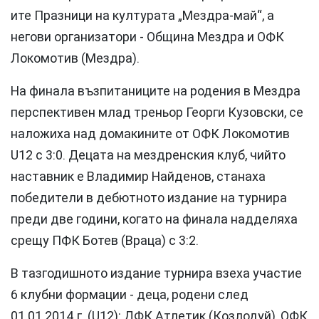
ите Празници на културата „Мездра-май“, а
негови организатори - Община Мездра и ОФК
Локомотив (Мездра).
На финала възпитаниците на родения в Мездра
перспективен млад треньор Георги Кузовски, се
наложиха над домакините от ОФК Локомотив
U12 с 3:0. Децата на мездренския клуб, чийто
наставник е Владимир Найденов, станаха
победители в дебютното издание на турнира
преди две години, когато на финала надделяха
срещу ПФК Ботев (Враца) с 3:2.
В тазгодишното издание турнира взеха участие
6 клубни формации - деца, родени след
01.01.2014 г. (U12): ДФК Атлетик (Козлодуй), ОФК