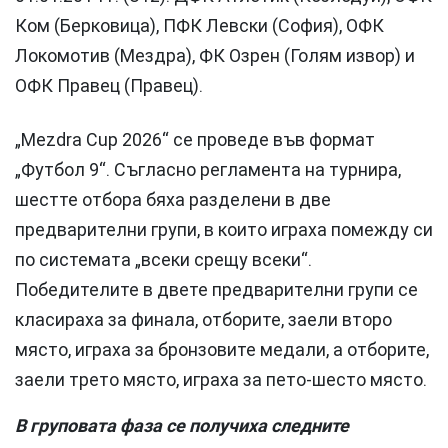
Ком (Берковица), ПФК Левски (София), ОФК
Локомотив (Мездра), ФК Озрен (Голям извор) и
ОФК Правец (Правец).
„Mezdra Cup 2026“ се проведе във формат
„Футбол 9“. Съгласно регламента на турнира,
шестте отбора бяха разделени в две
предварителни групи, в които играха помежду си
по системата „всеки срещу всеки“.
Победителите в двете предварителни групи се
класираха за финала, отборите, заели второ
място, играха за бронзовите медали, а отборите,
заели трето място, играха за пето-шесто място.
В груповата фаза се получиха следните