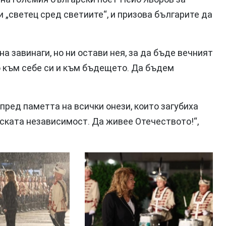
и „светец сред светиите“, и призова българите да
а завинаги, но ни остави нея, за да бъде вечният
о към себе си и към бъдещето. Да бъдем
 пред паметта на всички онези, които загубиха
рската независимост. Да живее Отечеството!“,