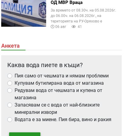
ОД МВР Враца
За времето от 08.30ч. на 05.08.2026г.
до 06.00ч. на 06.08.2026г., на
територията на РУ-Оряхово е
06 авг
41
Анкета
Каква вода пиете в къщи?
Пия само от чешмата и нямам проблеми
Купувам бутилирана вода от магазина
Редувам вода от чешмата и купена от
магазина
Запасявам се с вода от най-близките
минерални извори
Водата е за миене. Пия бира, вино и ракия