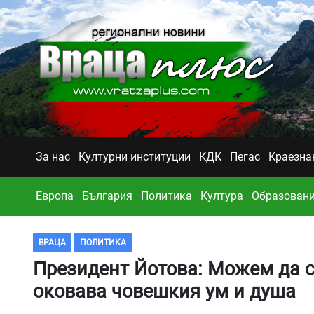
За нас
Културни институции
КДК
Пегас
Краезна
Европа
България
Политика
Култура
Образован
ВРАЦА
ПОЛИТИКА
Президент Йотова: Можем да с
оковава човешкия ум и душа