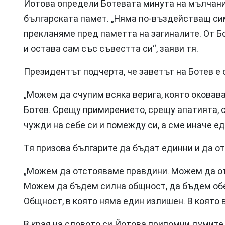
Йотова определи Ботевата минута на мълчани
българската памет. „Няма по-въздействащ сим
прекланяме пред паметта на загиналите. От Бо
и остава сам със съвестта си“, заяви тя.
Президентът подчерта, че заветът на Ботев е 
„Можем да счупим всяка верига, която оковав
Ботев. Срещу примирението, срещу апатията, 
чужди на себе си и помежду си, а сме иначе ед
Тя призова българите да бъдат единни и да о
„Можем да отстояваме правдини. Можем да от
Можем да бъдем силна общност, да бъдем обе
Общност, в която няма един излишен. В която 
В края на словото си Йотова припомни думите