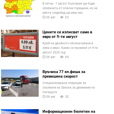
В петък - 7 август България ще бъде
обхваната от опасни горещини, но на
места следобед ще има нео
06 авг
63
Цените се изписват само в
евро от 9-ти август
Край на двойното обозначаване в
лева и евро: Какво се променя от 9-ти
август 2026 год
06 авг
64
Връчиха 77 ел.фиша за
превишена скорост
Специализирана операция за
спазване на Закона за движение по
пътищата
06 авг
52
Информационен бюлетин на