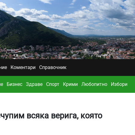
ние
Коментари
Справочник
ие
Бизнес
Здраве
Спорт
Крими
Любопитно
Избори
чупим всяка верига, която