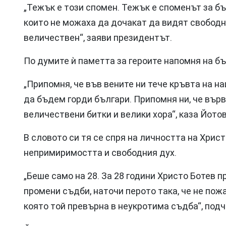
„Тежък е този спомен. Тежък е споменът за бъ
които не можаха да дочакат да видят свободн
величествен“, заяви президентът.
По думите ѝ паметта за героите напомня на бъ
„Припомня, че във вените ни тече кръвта на на
да бъдем горди българи. Припомня ни, че върв
величествени битки и велики хора“, каза Йотов
В словото си тя се спря на личността на Хрис
непримиримостта и свободния дух.
„Беше само на 28. За 28 години Христо Ботев 
промени съдби, наточи перото така, че не пожа
която той превърна в неукротима съдба“, под