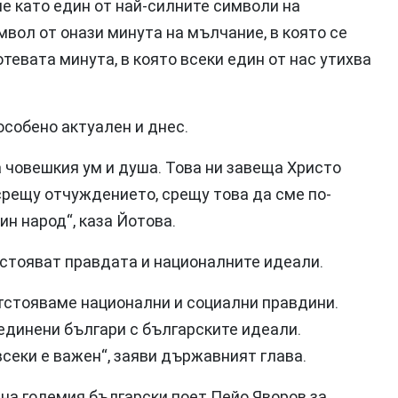
е като един от най-силните символи на
вол от онази минута на мълчание, в която се
тевата минута, в която всеки един от нас утихва
особено актуален и днес.
а човешкия ум и душа. Това ни завеща Христо
срещу отчуждението, срещу това да сме по-
ин народ“, каза Йотова.
тстояват правдата и националните идеали.
стояваме национални и социални правдини.
динени българи с българските идеали.
всеки е важен“, заяви държавният глава.
 на големия български поет Пейо Яворов за