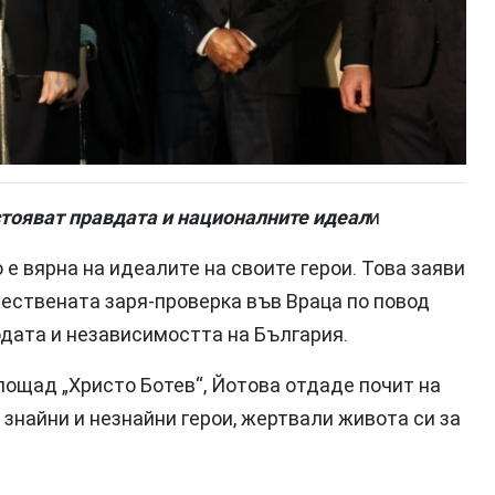
стояват правдата и националните идеал
и
 е вярна на идеалите на своите герои. Това заяви
ествената заря-проверка във Враца по повод
одата и независимостта на България.
ощад „Христо Ботев“, Йотова отдаде почит на
знайни и незнайни герои, жертвали живота си за