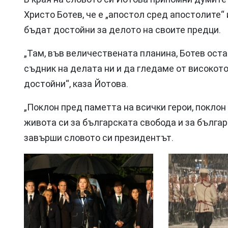
Христо Ботев, че е „апостол сред апостолите“ 
бъдат достойни за делото на своите предци.
„Там, във величествената планина, Ботев остан
съдник на делата ни и да гледаме от високот
достойни“, каза Йотова.
„Поклон пред паметта на всички герои, поклон
живота си за българската свобода и за бълга
завърши словото си президентът.