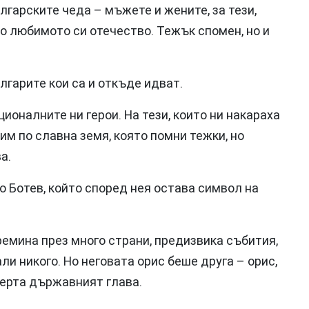
лгарските чеда – мъжете и жените, за тези,
о любимото си отечество. Тежък спомен, но и
лгарите кои са и откъде идват.
ционалните ни герои. На тези, които ни накараха
им по славна земя, която помни тежки, но
а.
то Ботев, който според нея остава символ на
премина през много страни, предизвика събития,
ли никого. Но неговата орис беше друга – орис,
черта държавният глава.