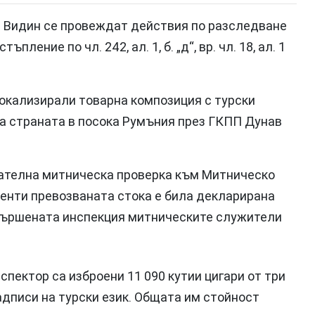
 Видин се провеждат действия по разследване
ение по чл. 242, ал. 1, б. „д“, вр. чл. 18, ал. 1
локализирали товарна композиция с турски
а страната в посока Румъния през ГКПП Дунав
щателна митническа проверка към Митническо
нти превозваната стока е била декларирана
звършената инспекция митническите служители
пектор са изброени 11 090 кутии цигари от три
адписи на турски език. Общата им стойност