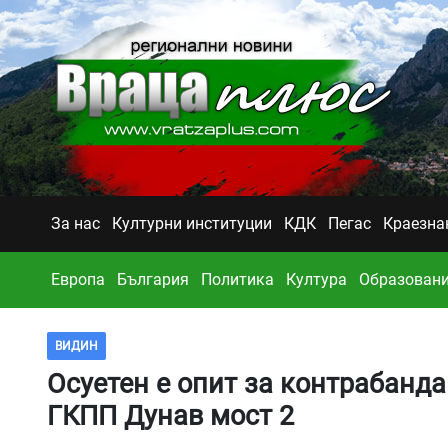
За нас
Културни институции
КДК
Пегас
Краезна
Европа
България
Политика
Култура
Образован
ВИДИН
Осуетен е опит за контрабанда
ГКПП Дунав мост 2