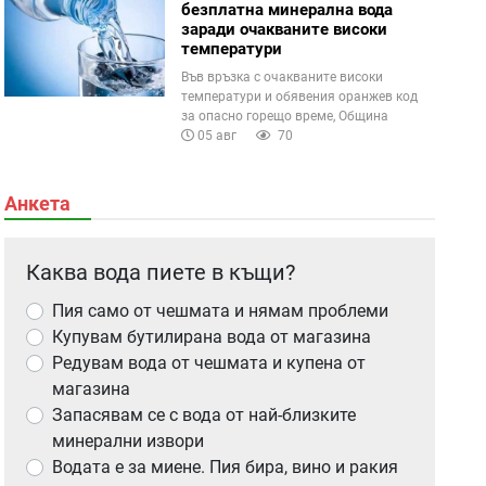
безплатна минерална вода
заради очакваните високи
температури
Във връзка с очакваните високи
температури и обявения оранжев код
за опасно горещо време, Община
05 авг
70
Анкета
Каква вода пиете в къщи?
Пия само от чешмата и нямам проблеми
Купувам бутилирана вода от магазина
Редувам вода от чешмата и купена от
магазина
Запасявам се с вода от най-близките
минерални извори
Водата е за миене. Пия бира, вино и ракия