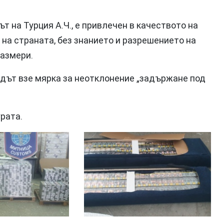
 на Турция А.Ч., е привлечен в качеството на
 на страната, без знанието и разрешението на
размери.
ъдът взе мярка за неотклонение „задържане под
рата.