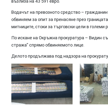
възлиза на 43 591 евро.
Водачът на превозното средство – гражданинът
обвиняем за опит за пренасяне през границата
митниците, стоки за търговски цели в големи 
По искане на Окръжна прокуратура – Видин с
стража“ спрямо обвиняемото лице.
Делото продължава под надзора на прокурату