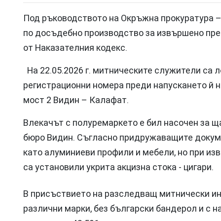
Под ръководството на Окръжна прокуратура –
по досъдебно производство за извършено престъпл
от Наказателния кодекс.
На 22.05.2026 г. митническите служители са 
регистрационни номера преди напускането й н
мост 2 Видин – Калафат.
Влекачът с полуремаркето e бил насочен за 
бюро Видин. Съгласно придружаващите докуме
като алуминиеви профили и мебели, но при и
са установили укрита акцизна стока - цигари.
В присъствието на разследващ митнически инс
различни марки, без български бандерол и с н