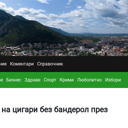
ние
Коментари
Справочник
ие
Бизнес
Здраве
Спорт
Крими
Любопитно
Избори
 на цигари без бандерол през