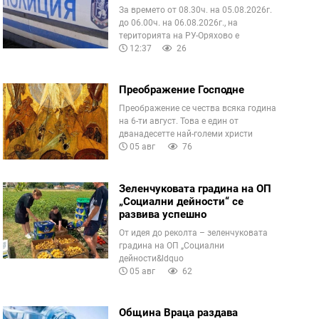
За времето от 08.30ч. на 05.08.2026г.
до 06.00ч. на 06.08.2026г., на
територията на РУ-Оряхово е
12:37
26
Преображение Господне
Преображение се чества всяка година
на 6-ти август. Това е един от
дванадесетте най-големи христи
05 авг
76
Зеленчуковата градина на ОП
„Социални дейности“ се
развива успешно
От идея до реколта – зеленчуковата
градина на ОП „Социални
дейности&ldquo
05 авг
62
Община Враца раздава