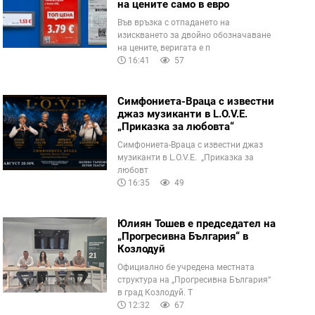
на цените само в евро
Във връзка с отпадането на
изискването за двойно обозначаване
на цените, веригата е п
16:41
57
Симфониета-Враца с известни
джаз музиканти в L.O.V.E.
„Приказка за любовта“
Симфониета-Враца с известни джаз
музиканти в L.O.V.E. „Приказка за
любовт
16:35
49
Юлиян Тошев е председател на
„Прогресивна България“ в
Козлодуй
Официално бе учредена местната
структура на „Прогресивна България“
в град Козлодуй. Т
12:32
67