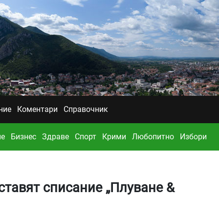
ние
Коментари
Справочник
ие
Бизнес
Здраве
Спорт
Крими
Любопитно
Избори
тавят списание „Плуване &