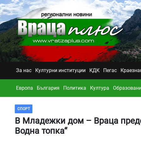
За нас
Културни институции
КДК
Пегас
Краезна
Европа
България
Политика
Култура
Образован
СПОРТ
В Младежки дом – Враца предс
Водна топка“