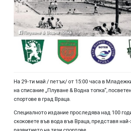
На 29-ти май / петък/ от 15:00 часа в Младеж
на списание „Плуване & Водна топка“, посвете
спортове в град Враца.
Специалното издание проследява над 100 годи
скоковете във вода във Враца, представя най-
развитието на тези спортове.