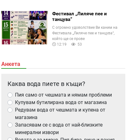
Фестивал „Лиляче пее и
танцува“
С огромно удоволствие Ви каним на
Фестивала „Лиляче пее и танцува“,
който ще се прове
12:19
53
Анкета
Каква вода пиете в къщи?
Пия само от чешмата и нямам проблеми
Купувам бутилирана вода от магазина
Редувам вода от чешмата и купена от
магазина
Запасявам се с вода от най-близките
минерални извори
Водата е за миене. Пия бира, вино и ракия