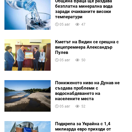
Община Враца ще раздава
безплатна минерална вода
заради очакваните високи
температури
05 авг
47
Кметът на Видин се срещна с
вицепремиера Александър
Пулев
05 авг
50
Пониженото ниво на Дунав не
създава проблеми с
водоснабдяването на
населените места
05 авг
52
Подкрепа за Украйна с 1,4
милиарда евро приходи от