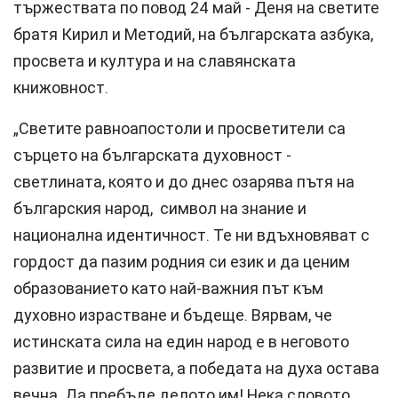
тържествата по повод 24 май - Деня на светите
братя Кирил и Методий, на българската азбука,
просвета и култура и на славянската
книжовност.
„Светите равноапостоли и просветители са
сърцето на българската духовност -
светлината, която и до днес озарява пътя на
българския народ, символ на знание и
национална идентичност. Те ни вдъхновяват с
гордост да пазим родния си език и да ценим
образованието като най-важния път към
духовно израстване и бъдеще. Вярвам, че
истинската сила на един народ е в неговото
развитие и просвета, а победата на духа остава
вечна. Да пребъде делото им! Нека словото