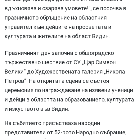
вдъхновява и озарява умовете!“, се посочва в
празничното обръщение на областния
управител към дейците на просветата и
културата и жителите на област Видин.
Празничният ден започна с общоградско
тържествено шествие от СУ „Цар Симеон
Велики“ до Художествената галерия „Никола
Петров“. На откритата сцена се състоя
церемония по награждаване на изявени ученици
и дейци в областта на образованието, културата
и изкуството във Видин.
На събитието присъстваха народни
представители от 52-рото Народно събрание,