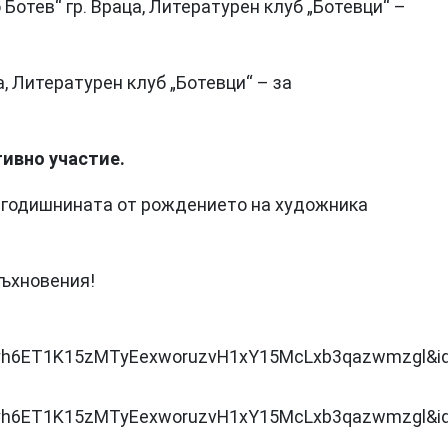
 Ботев“ гр. Враца, Литературен клуб „Ботевци“ –
ца, Литературен клуб „Ботевци“ – за
тивно участие.
годишнината от рождението на художника
ъхновения!
Myh6ET1K15zMTyEexworuzvH1xY15McLxb3qazwmzgl&id
Myh6ET1K15zMTyEexworuzvH1xY15McLxb3qazwmzgl&id