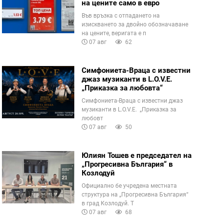
на цените само в евро
Във връзка с отпадането на
изискването за двойно обозначаване
на цените, веригата е п
07 авг
62
Симфониета-Враца с известни
джаз музиканти в L.O.V.E.
„Приказка за любовта“
Симфониета-Враца с известни джаз
музиканти в L.O.V.E. „Приказка за
любовт
07 авг
50
Юлиян Тошев е председател на
„Прогресивна България“ в
Козлодуй
Официално бе учредена местната
структура на „Прогресивна България“
в град Козлодуй. Т
07 авг
68