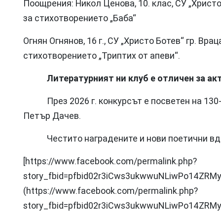
Поощрения: Никол Ценова, 10. клас, СУ „Христо
за стихотворението „Баба“
Огнян Огнянов, 16 г., СУ „Христо Ботев“ гр. Вра
стихотворението „Триптих от апеви“.
Литературният ни клуб е отличен за ак
През 2026 г. конкурсът е посветен на 130-
Петър Дачев.
Честито наградените и нови поетични вд
[https://www.facebook.com/permalink.php?
story_fbid=pfbid02r3iCws3ukwwuNLiwPo14ZR
(https://www.facebook.com/permalink.php?
story_fbid=pfbid02r3iCws3ukwwuNLiwPo14ZR