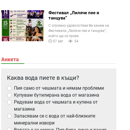
Фестивал „Лиляче пее и
танцува“
С огромно удоволствие Ви каним на
Фестивала „Лиляче пее и танцува“,
който ще се прове
07 авг
54
Анкета
Каква вода пиете в къщи?
Пия само от чешмата и нямам проблеми
Купувам бутилирана вода от магазина
Редувам вода от чешмата и купена от
магазина
Запасявам се с вода от най-близките
минерални извори
Водата е за миене. Пия бира, вино и ракия