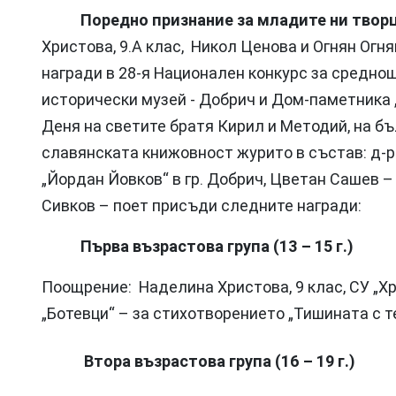
Поредно признание за младите ни творц
Христова, 9.А клас, Никол Ценова и Огнян Огня
награди в 28-я Национален конкурс за средно
исторически музей - Добрич и Дом-паметника 
Деня на светите братя Кирил и Методий, на бъ
славянската книжовност журито в състав: д-
„Йордан Йовков“ в гр. Добрич, Цветан Сашев –
Сивков – поет присъди следните награди:
Първа възрастова група (13 – 15 г.)
Поощрение: Наделина Христова, 9 клас, СУ „Хр
„Ботевци“ – за стихотворението „Тишината с т
Втора възрастова група (16 – 19 г.)