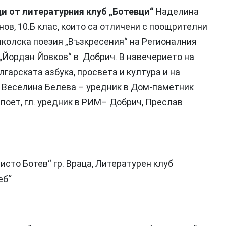
и от литературния клуб „Ботевци“
Наделина
нов, 10.Б клас, които са отличени с поощрителни
школска поезия „Възкресения“ на Регионалния
„Йордан Йовков“ в Добрич. В навечерието на
лгарската азбука, просвета и култура и на
р Веселина Белева – уредник в Дом-паметник
 поет, гл. уредник в РИМ– Добрич, Преслав
исто Ботев“ гр. Враца, Литературен клуб
еб“