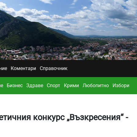
ние
Коментари
Справочник
ие
Бизнес
Здраве
Спорт
Крими
Любопитно
Избори
оетичния конкурс „Възкресения“ -