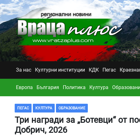
За нас
Културни институции
КДК
Пегас
Краезна
Европа
България
Политика
Култура
Образован
ПЕГАС
КУЛТУРА
ОБРАЗОВАНИЕ
Три награди за „Ботевци“ от п
Добрич, 2026