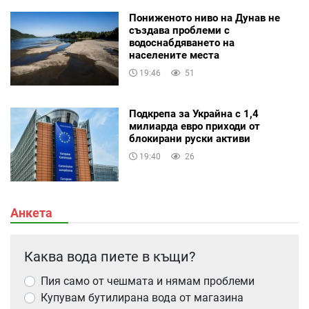
Пониженото ниво на Дунав не
създава проблеми с
водоснабдяването на
населените места
19:46
51
Подкрепа за Украйна с 1,4
милиарда евро приходи от
блокирани руски активи
19:40
26
Анкета
Каква вода пиете в къщи?
Пия само от чешмата и нямам проблеми
Купувам бутилирана вода от магазина