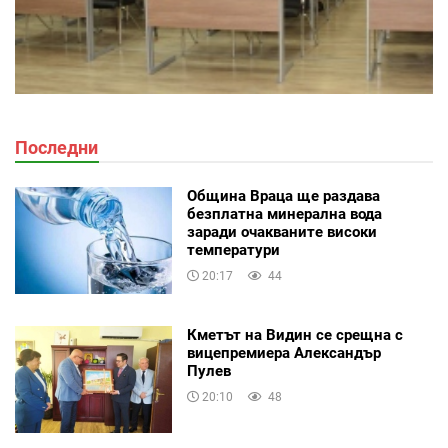
Последни
Община Враца ще раздава
безплатна минерална вода
заради очакваните високи
температури
20:17
44
Кметът на Видин се срещна с
вицепремиера Александър
Пулев
20:10
48