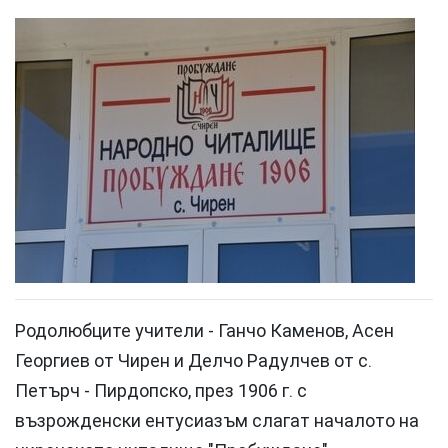
Родолюбците учители - Ганчо Каменов, Асен
Георгиев от Чирен и Делчо Радулчев от с.
Петърч - Пирдопско, през 1906 г. с
възрожденски ентусиазъм слагат началото на