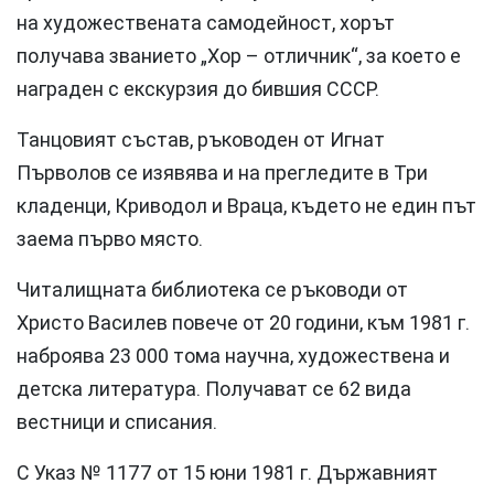
на художествената самодейност, хорът
получава званието „Хор – отличник“, за което е
награден с екскурзия до бившия СССР.
Танцовият състав, ръководен от Игнат
Първолов се изявява и на прегледите в Три
кладенци, Криводол и Враца, където не един път
заема първо място.
Читалищната библиотека се ръководи от
Христо Василев повече от 20 години, към 1981 г.
наброява 23 000 тома научна, художествена и
детска литература. Получават се 62 вида
вестници и списания.
С Указ № 1177 от 15 юни 1981 г. Държавният