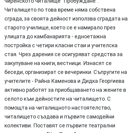
чиренското читалище "Пробуждане".
Читалището по това време няма собствена
сграда, за своята дейност използва сградата на
старото училище, което се е намирало през
улицата до камбанарията - едноетажна
постройка с четири класни стаи и учителска
стая. Чрез дарения се осигуряват средства за
закупуване на книги, вестници. Изнасят се
беседи, организират се вечеринки. Съпругите на
учителите - Райна Каменова и Дидка Георгиева
активно работят за приобщаването на жените в
селото към дейностите на читалището. С
помощта на читалищното настоятелство,
читалището създава и първите самодейни
колективи. Поставят се първите театрални