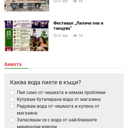
07 авг
68
Фестивал „Лиляче пее и
танцува“
07 авг
54
Анкета
Каква вода пиете в къщи?
Пия само от чешмата и нямам проблеми
Купувам бутилирана вода от магазина
Редувам вода от чешмата и купена от
магазина
Запасявам се с вода от най-близките
минерални извори