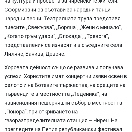
на култура и просвета за чиренските жители.
Сформирани са състави за народни танци,
народни песни. Театралната трупа представя
пиесите „Свекърва“, „Боряна“, „Жени с минало“,
„Когато гръм удари“, „Блокада“, „Тревога“,
представления се изнасят и в съседните села
Лиляче, Баница, Девене.
Хоровата дейност също се развива и получава
успехи. Хористите имат концертни изяви освен в
селото и на Ботевите тържества, на срещите на
първенците в местността „Леденика“, на
националния пещерняшки събор в местността
„Понора“, при откриването на
газоразпределителната станция – Чирен. На
прегледите на Петия републикански фестивал