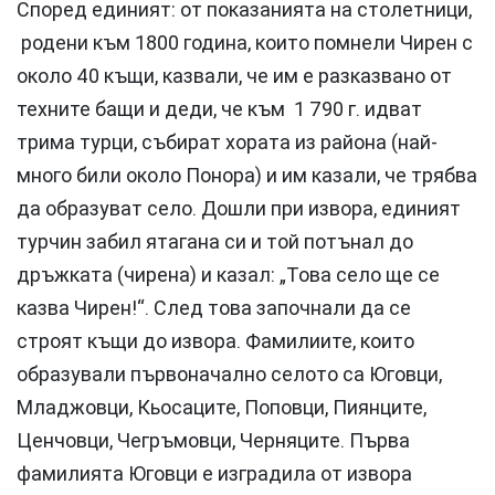
Според единият: от показанията на столетници,
родени към 1800 година, които помнели Чирен с
около 40 къщи, казвали, че им е разказвано от
техните бащи и деди, че към 1 790 г. идват
трима турци, събират хората из района (най-
много били около Понора) и им казали, че трябва
да образуват село. Дошли при извора, единият
турчин забил ятагана си и той потънал до
дръжката (чирена) и казал: „Това село ще се
казва Чирен!“. След това започнали да се
строят къщи до извора. Фамилиите, които
образували първоначално селото са Юговци,
Младжовци, Кьосаците, Поповци, Пиянците,
Ценчовци, Чегръмовци, Черняците. Първа
фамилията Юговци е изградила от извора