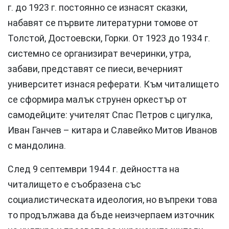
г. до 1923 г. постоянно се изнасят сказки,
набавят се първите литературни томове от
Толстой, Достоевски, Горки. От 1923 до 1934 г.
системно се организират вечеринки, утра,
забави, представят се пиеси, вечерният
университет изнася реферати. Към читалището
се сформира малък струнен оркестър от
самодейците: учителят Спас Петров с цигулка,
Иван Ганчев – китара и Славейко Митов Иванов
с мандолина.
След 9 септември 1944 г. дейността на
читалището e съобразена със
социалистическата идеология, но въпреки това
то продължава да бъде неизчерпаем източник