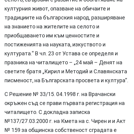
културния живот, опазване на обичаите и
традициите на българския народ, разширяване
на знанието на жителите на селото и
приобщаването им към ценностите и
постиженията на науката, изкуството и
културата.“ В чл. 23 от Устава се определя и
празника на читалището – „24 май – Денят на
светите братя „Кирил и Методий и Славянската
писменост, на Българската просвета и култура“.
С Решение № 33/15. 04.1998 г. на Врачански
окръжен съд се прави първата регистрация на
читалището. С докладна записка
№137/27.03.2000 г. на Кмета на с. Чирен и и Акт
№ 159 за общинска собственост сградата е