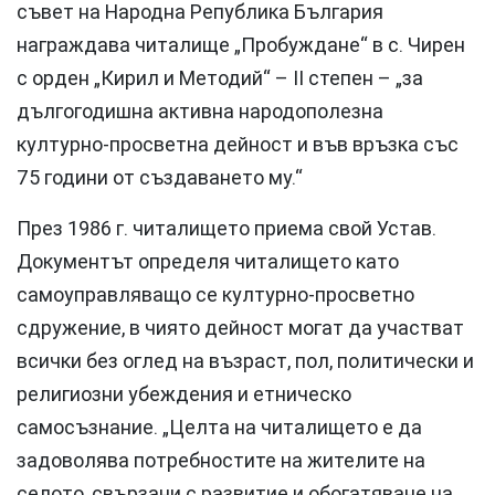
съвет на Народна Република България
награждава читалище „Пробуждане“ в с. Чирен
с орден „Кирил и Методий“ – II степен – „за
дългогодишна активна народополезна
културно-просветна дейност и във връзка със
75 години от създаването му.“
През 1986 г. читалището приема свой Устав.
Документът определя читалището като
самоуправляващо се културно-просветно
сдружение, в чиято дейност могат да участват
всички без оглед на възраст, пол, политически и
религиозни убеждения и етническо
самосъзнание. „Целта на читалището е да
задоволява потребностите на жителите на
селото, свързани с развитие и обогатяване на