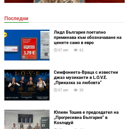
Последни
Лидл България поетапно
преминава към обозначаване на
цените само в евро
07 авг
62
Симфониета-Враца с известни
джаз музиканти в L.O.V.E.
„Приказка за любовта“
07 авг
50
Юлиян Тошев е председател на
„Прогресивна България“ в
Козлодуй