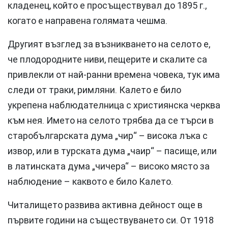
кладенец, който е просъществувал до 1895 г.,
когато е направена голямата чешма.
Другият възглед за възникването на селото е,
че плодородните ниви, пещерите и скалите са
привлекли от най-ранни времена човека, тук има
следи от траки, римляни. Калето е било
укрепена наблюдателница с християнска черква
към нея. Името на селото трябва да се търси в
старобългарската дума „чир“ – висока лъка с
извор, или в турската дума „чаир“ – пасище, или
в латинската дума „чичера“ – високо място за
наблюдение – каквото е било Калето.
Читалището развива активна дейност още в
първите години на съществуването си. От 1918