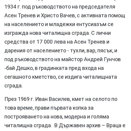
1934 г. под ръководството на председателя
Асен Тренев и Христо Вачев, с активната помощ
на населението и младежки ентусиазъм се
изгражда нова читалищна сграда. С лични
средства от 17 000 лева на Асен Тренев и
дарения от населението - тухли, вар, пясък, и
под ръководството на майстор Андрей Гунчов
-бай Дешко, в градинката пред входа на
сегашното кметство, се издига читалищната
сграда.
През 1969 г. Иван Василев, кмет на селото по
това време, прави първата копка за
построяването на нова, модерна и голяма
читалищна сграда. В Държавен архив – Враца е