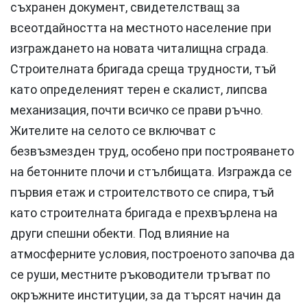
съхранен документ, свидетелстващ за
всеотдайността на местното население при
изграждането на новата читалищна сграда.
Строителната бригада среща трудности, тъй
като определеният терен е скалист, липсва
механизация, почти всичко се прави ръчно.
Жителите на селото се включват с
безвъзмезден труд, особено при построяването
на бетонните плочи и стълбищата. Изгражда се
първия етаж и строителството се спира, тъй
като строителната бригада е прехвърлена на
други спешни обекти. Под влияние на
атмосферните условия, построеното започва да
се руши, местните ръководители тръгват по
окръжните институции, за да търсят начин да