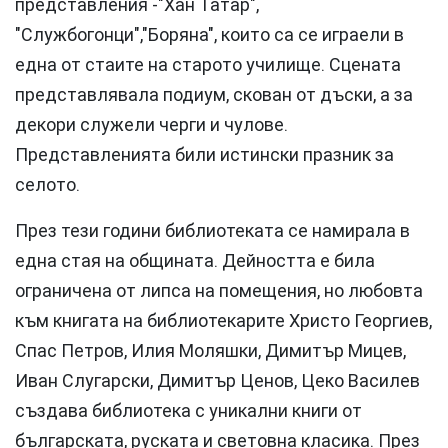
представления -"Хан Татар",
"Службогонци","Боряна", които са се играели в
една от стаите на старото училище. Сцената
представлявала подиум, скован от дъски, а за
декори служели черги и чулове.
Представленията били истински празник за
селото.
През тези години библиотеката се намирала в
една стая на общината. Дейността е била
ограничена от липса на помещения, но любовта
към книгата на библиотекарите Христо Георгиев,
Спас Петров, Илия Моляшки, Димитър Мицев,
Иван Слугарски, Димитър Ценов, Цеко Василев
създава библиотека с уникални книги от
българската, руската и световна класика. През