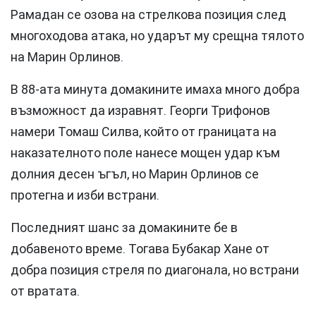
Рамадан се озова на стрелкова позиция след
многоходова атака, но ударът му срещна тялото
на Марин Орлинов.
В 88-ата минута домакините имаха много добра
възможност да изравнят. Георги Трифонов
намери Томаш Силва, който от границата на
наказателното поле нанесе мощен удар към
долния десен ъгъл, но Марин Орлинов се
протегна и изби встрани.
Последният шанс за домакините бе в
добавеното време. Тогава Бубакар Хане от
добра позиция стреля по диагонала, но встрани
от вратата.