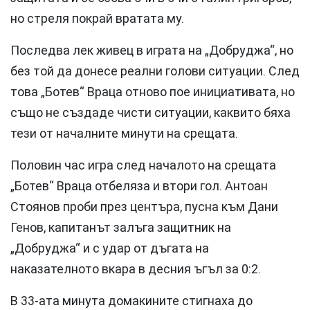
но стреля покрай вратата му.
Последва лек живец в играта на „Добруджа“, но
без той да донесе реални голови ситуации. След
това „Ботев“ Враца отново пое инициативата, но
също не създаде чисти ситуации, каквито бяха
тези от началните минути на срещата.
Половин час игра след началото на срещата
„Ботев“ Враца отбеляза и втори гол. Антоан
Стоянов проби през центъра, пусна към Дани
Генов, капитанът залъга защитник на
„Добруджа“ и с удар от дъгата на
наказателното вкара в десния ъгъл за 0:2.
В 33-ата минута домакините стигнаха до