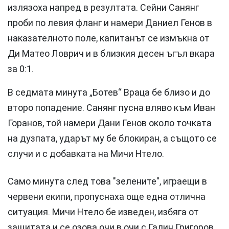
излязоха напред в резултата. Сейни Санянг
проби по левия фланг и намери Даниел Генов в
наказателното поле, капитанът се измъкна от
Ди Матео Ловрич и в близкия десен ъгъл вкара
за 0:1.
В седмата минута „Ботев“ Враца бе близо и до
второ попадение. Санянг пусна вляво към Иван
Горанов, той намери Дани Генов около точката
на дузпата, ударът му бе блокиран, а същото се
случи и с добавката на Мичи Нтело.
Само минута след това "зелените", играещи в
червени екипи, пропуснаха още една отлична
ситуация. Мичи Нтело бе изведен, избяга от
защитата и се озова очи в очи с Галин Григоров,