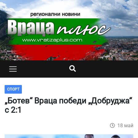
СПОРТ
„Ботев“ Враца победи „Добруджа“
с 2:1
18 май