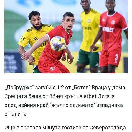
„Добруджа“ загуби с 1:2 от „Ботев“ Враца у дома.
Срещата беше от 36-ия кръг на еfbet Лига, а
след нейния край "жълто-зелените" изпаднаха
от елита.
Още в третата минута гостите от Северозапада