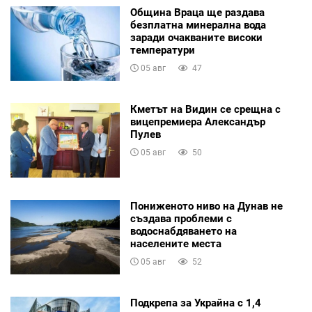
Община Враца ще раздава
безплатна минерална вода
заради очакваните високи
температури
05 авг
47
Кметът на Видин се срещна с
вицепремиера Александър
Пулев
05 авг
50
Пониженото ниво на Дунав не
създава проблеми с
водоснабдяването на
населените места
05 авг
52
Подкрепа за Украйна с 1,4