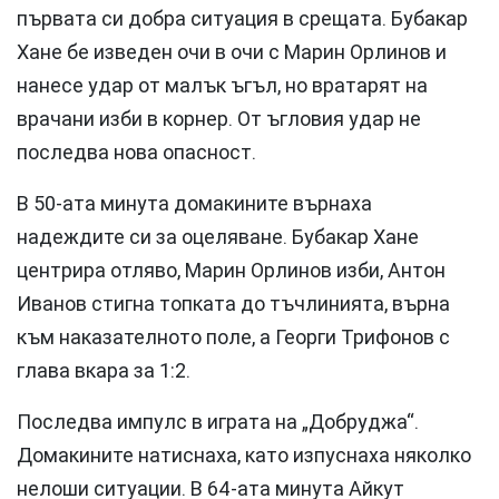
първата си добра ситуация в срещата. Бубакар
Хане бе изведен очи в очи с Марин Орлинов и
нанесе удар от малък ъгъл, но вратарят на
врачани изби в корнер. От ъгловия удар не
последва нова опасност.
В 50-ата минута домакините върнаха
надеждите си за оцеляване. Бубакар Хане
центрира отляво, Марин Орлинов изби, Антон
Иванов стигна топката до тъчлинията, върна
към наказателното поле, а Георги Трифонов с
глава вкара за 1:2.
Последва импулс в играта на „Добруджа“.
Домакините натиснаха, като изпуснаха няколко
нелоши ситуации. В 64-ата минута Айкут