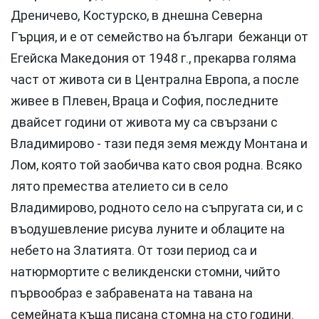
Дреничево, Костурско, в днешна Северна
Гърция, и е от семейство на българи бежанци от
Егейска Македония от 1948 г., прекарва голяма
част от живота си в Централна Европа, а после
живее в Плевен, Враца и София, последните
двайсет години от живота му са свързани с
Владимирово - тази педя земя между Монтана и
Лом, която той заобичва като своя родна. Всяко
лято премества ателието си в село
Владимирово, родното село на съпругата си, и с
въодушевление рисува луните и облаците на
небето на Златията. От този период са и
натюрмортите с великденски стомни, чийто
първообраз е забравената на тавана на
семейната къща писана стомна на сто години.