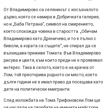
От Владимирово са селянинът с изсъхналото
дърво, която се намира в Добричката галерия,
но и „Баба Петрана“, символ на смирението,
което спохожда човека в старостта. „Обичам
Владимирово като Дреничево, и то е пълно с
биволи, а хората са същите“, не спирал да се
възхищава приживе Томата. Във Владимирово
рисува и цветя, към които преди не е проявявал
интерес. Така в селото, което е на крачка от
Лом, той преоткрива родното си място, което
дълги години не е имал право да посещава като
дете на политически емигранти.
След изложбата на Тома Трифоновски Лом ще
се наслади на творбите на именити майстори