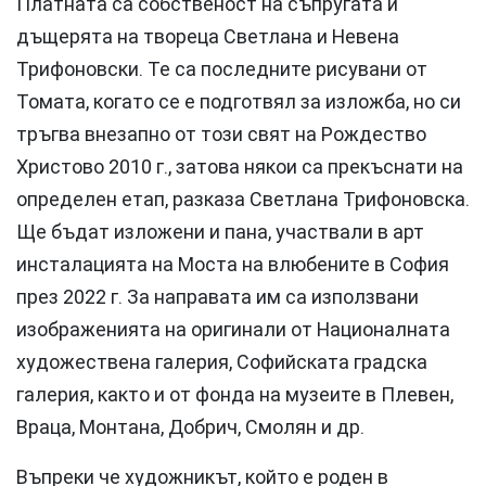
Платната са собственост на съпругата и
дъщерята на твореца Светлана и Невена
Трифоновски. Те са последните рисувани от
Томата, когато се е подготвял за изложба, но си
тръгва внезапно от този свят на Рождество
Христово 2010 г., затова някои са прекъснати на
определен етап, разказа Светлана Трифоновска.
Ще бъдат изложени и пана, участвали в арт
инсталацията на Моста на влюбените в София
през 2022 г. За направата им са използвани
изображенията на оригинали от Националната
художествена галерия, Софийската градска
галерия, както и от фонда на музеите в Плевен,
Враца, Монтана, Добрич, Смолян и др.
Въпреки че художникът, който е роден в