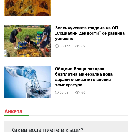
Зеленчуковата градина на ОП
„Социални дейности“ се развива
успешно
05 авг
62
Община Враца раздава
безплатна минерална вода
заради очакваните високи
температури
05 авг
66
Анкета
Каква вода пиете в къщи?