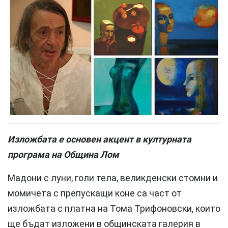
Изложбата е основен акцент в културната
програма на Община Лом
Мадони с луни, голи тела, великденски стомни и
момичета с препускащи коне са част от
изложбата с платна на Тома Трифоновски, които
ще бъдат изложени в общинската галерия в