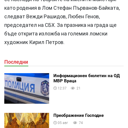
като родения в Лом Стефан Първанов-Байката,
следват Вежди Рашидов, Любен Генов,
председател на СБХ. За празника на града ще
бъде открита изложба на големия ломски
художник Кирил Петров.
Последни
Информационен бюлетин на ОД
МВР Враца
12:37
21
Преображение Господне
05 авг
74