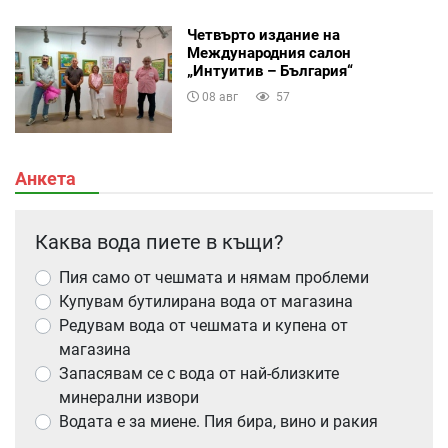
Четвърто издание на
Международния салон
„Интуитив – България“
08 авг
57
Анкета
Каква вода пиете в къщи?
Пия само от чешмата и нямам проблеми
Купувам бутилирана вода от магазина
Редувам вода от чешмата и купена от
магазина
Запасявам се с вода от най-близките
минерални извори
Водата е за миене. Пия бира, вино и ракия