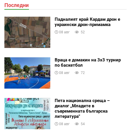
Последни
Падналият край Кардам дрон е
украински дрон-примамка
08 авг
52
Враца е домакин на 3х3 турнир
по баскетбол
08 авг
72
Пета национална среща –
диалог „Младите в
съвременната българска
литература"
08 авг
54