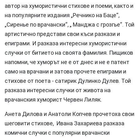
автор на хумористични стихове и поеми, както и
на популярните издания „Речнико на Баце“,
„Сиренье по врачански“, „ Манджа с грозгье“. Той
артистично представи свои къси разкази и
епиграми. И разказа интересни хумористични
случки от битието на своята фамилия. Пищиков
напомни, че хуморът не е от днес и не е патент
само на врачани и затова прочете епиграми и
стихове от поета - сатирик Дулинко Дулев. Той
разказа интересни случки от живота на
врачанския хуморист Червен Лиляк.
Анета Дилова и Анатоли Копчев прочетоха свои
шеговити стихове, Ивана Захариева разказа
комични случки с популярни врачански