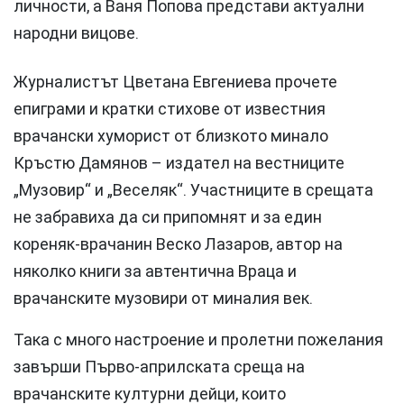
личности, а Ваня Попова представи актуални
народни вицове.
Журналистът Цветана Евгениева прочете
епиграми и кратки стихове от известния
врачански хуморист от близкото минало
Кръстю Дамянов – издател на вестниците
„Музовир“ и „Веселяк“. Участниците в срещата
не забравиха да си припомнят и за един
кореняк-врачанин Веско Лазаров, автор на
няколко книги за автентична Враца и
врачанските музовири от миналия век.
Така с много настроение и пролетни пожелания
завърши Първо-априлската среща на
врачанските културни дейци, които