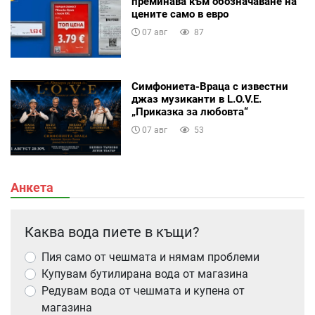
преминава към обозначаване на
цените само в евро
07 авг
87
Симфониета-Враца с известни
джаз музиканти в L.O.V.E.
„Приказка за любовта“
07 авг
53
Анкета
Каква вода пиете в къщи?
Пия само от чешмата и нямам проблеми
Купувам бутилирана вода от магазина
Редувам вода от чешмата и купена от
магазина