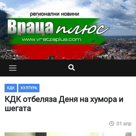
КДК
КУЛТУРА
КДК отбеляза Деня на хумора и
шегата
01 апр