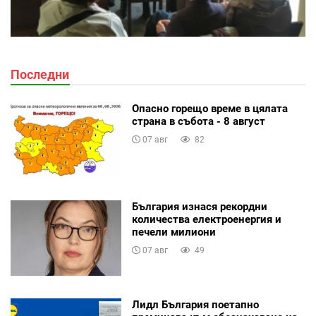
Последни
Опасно горещо време в цялата
страна в събота - 8 август
07 авг
82
България изнася рекордни
количества електроенергия и
печели милиони
07 авг
49
Лидл България поетапно