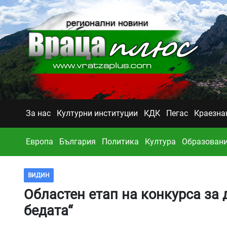
За нас
Културни институции
КДК
Пегас
Краезна
Европа
България
Политика
Култура
Образован
ВИДИН
Областен етап на конкурса за 
бедата“