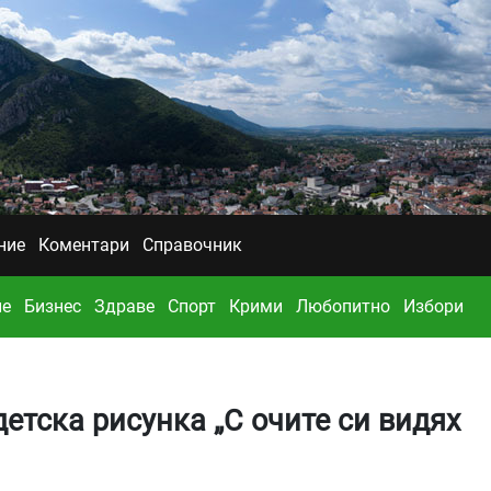
ние
Коментари
Справочник
ие
Бизнес
Здраве
Спорт
Крими
Любопитно
Избори
детска рисунка „С очите си видях