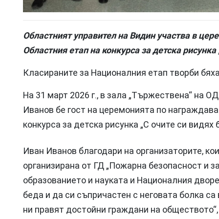
Областният управител на Видин участва в цер
Областния етап на конкурса за детска рисунка 
Класираните за Националния етап творби бях
На 31 март 2026 г., в зала „Тържествена“ на 
Иванов бе гост на церемонията по награждава
конкурса за детска рисунка „С очите си видях 
Иван Иванов благодари на организаторите, ко
организирана от ГД „Пожарна безопасност и з
образованието и науката и Националния дворец
беда и да си съпричастен с неговата болка са
ни правят достойни граждани на обществото“,