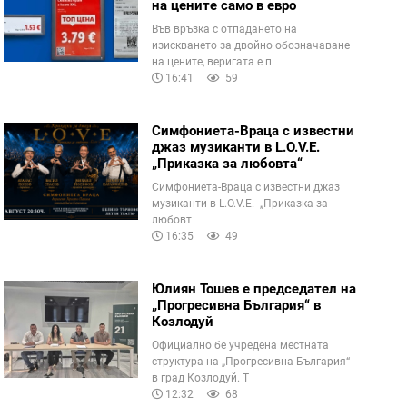
на цените само в евро
Във връзка с отпадането на
изискването за двойно обозначаване
на цените, веригата е п
16:41
59
Симфониета-Враца с известни
джаз музиканти в L.O.V.E.
„Приказка за любовта“
Симфониета-Враца с известни джаз
музиканти в L.O.V.E. „Приказка за
любовт
16:35
49
Юлиян Тошев е председател на
„Прогресивна България“ в
Козлодуй
Официално бе учредена местната
структура на „Прогресивна България“
в град Козлодуй. Т
12:32
68