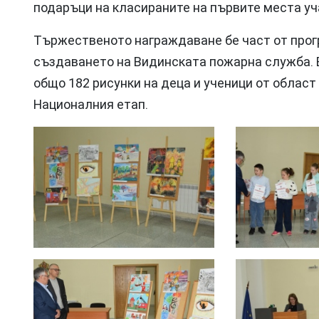
подаръци на класираните на първите места уч
Тържественото награждаване бе част от прогр
създаването на Видинската пожарна служба. В
общо 182 рисунки на деца и ученици от област 
Националния етап.