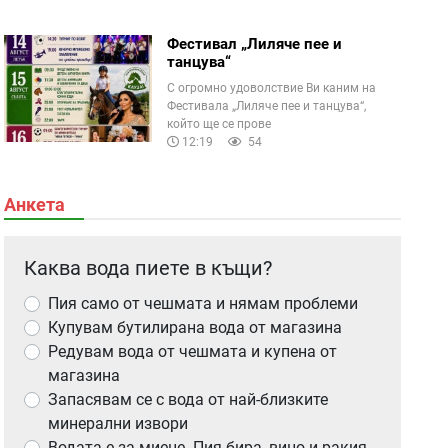
Фестивал „Лиляче пее и
танцува“
С огромно удоволствие Ви каним на
Фестивала „Лиляче пее и танцува“,
който ще се прове
12:19
54
Анкета
Каква вода пиете в къщи?
Пия само от чешмата и нямам проблеми
Купувам бутилирана вода от магазина
Редувам вода от чешмата и купена от
магазина
Запасявам се с вода от най-близките
минерални извори
Водата е за миене. Пия бира, вино и ракия