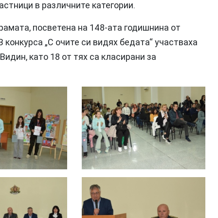
астници в различните категории.
амата, посветена на 148-ата годишнина от
 конкурса „С очите си видях бедата“ участваха
Видин, като 18 от тях са класирани за