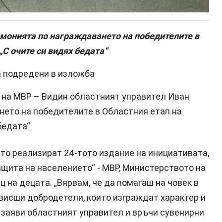
емонията по награждаването на победителите в
„С очите си видях бедата“
а подредени в изложба
ОД на МВР – Видин областният управител Иван
нето на победителите в Областния етап на
бедата“.
ито реализират 24-тото издание на инициативата,
ащита на населението“ - МВР, Министерството на
 на децата. „Вярвам, че да помагаш на човек в
 висши добродетели, които изграждат характер и
 заяви областният управител и връчи сувенирни