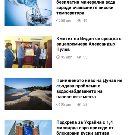
безплатна минерална вода
заради очакваните високи
температури
05 авг
49
Кметът на Видин се срещна с
вицепремиера Александър
Пулев
05 авг
55
Пониженото ниво на Дунав не
създава проблеми с
водоснабдяването на
населените места
05 авг
58
Подкрепа за Украйна с 1,4
милиарда евро приходи от
блокирани руски активи