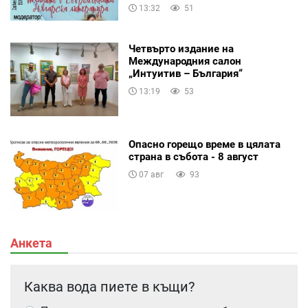
13:32
51
Четвърто издание на
Международния салон
„Интуитив – България“
13:19
53
Опасно горещо време в цялата
страна в събота - 8 август
07 авг
93
Анкета
Каква вода пиете в къщи?