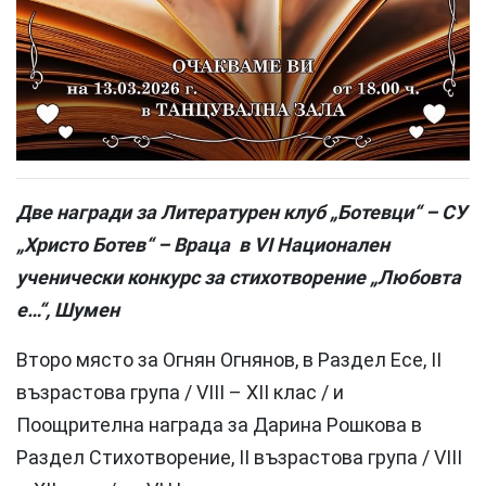
Две награди за Литературен клуб „Ботевци“ – СУ
„Христо Ботев“ – Враца в VІ Национален
ученически конкурс за стихотворение „Любовта
е…“, Шумен
Второ място за Огнян Огнянов, в Раздел Есе, II
възрастова група / VIII – XII клас / и
Поощрителна награда за Дарина Рошкова в
Раздел Стихотворение, II възрастова група / VIII