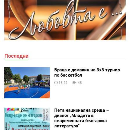
Последни
Враца е домакин на 3х3 турнир
по баскетбол
18:56
48
Пета национална среща –
диалог „Младите в
съвременната българска
литература"