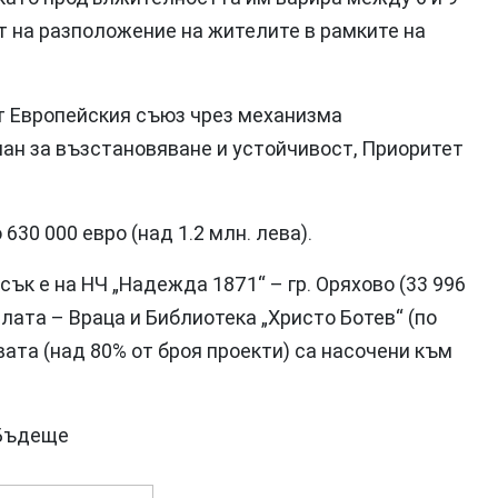
т на разположение на жителите в рамките на
от Европейския съюз чрез механизма
лан за възстановяване и устойчивост, Приоритет
30 000 евро (над 1.2 млн. лева).
ък е на НЧ „Надежда 1871“ – гр. Оряхово (33 996
лата – Враца и Библиотека „Христо Ботев“ (по
вата (над 80% от броя проекти) са насочени към
#Бъдеще