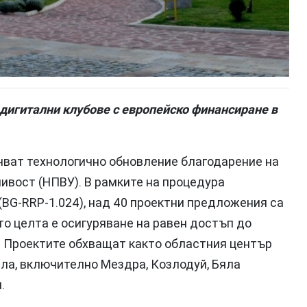
дигитални клубове с европейско финансиране в
чват технологично обновление благодарение на
ивост (НПВУ). В рамките на процедура
(BG-RRP-1.024), над 40 проектни предложения са
ато целта е осигуряване на равен достъп до
а. Проектите обхващат както областния център
ела, включително Мездра, Козлодуй, Бяла
.