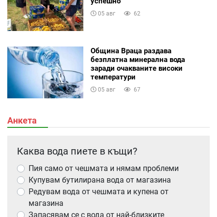
успешно
05 авг
62
Община Враца раздава
безплатна минерална вода
заради очакваните високи
температури
05 авг
67
Анкета
Каква вода пиете в къщи?
Пия само от чешмата и нямам проблеми
Купувам бутилирана вода от магазина
Редувам вода от чешмата и купена от
магазина
Запасявам се с вода от най-близките