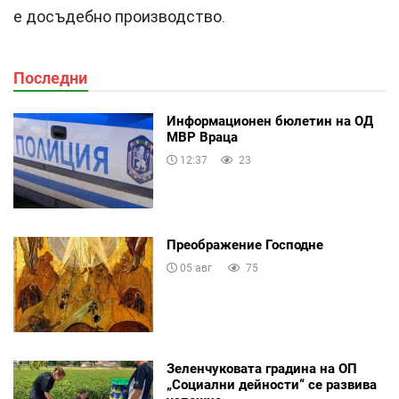
е досъдебно производство.
Последни
Информационен бюлетин на ОД
МВР Враца
12:37
23
Преображение Господне
05 авг
75
Зеленчуковата градина на ОП
„Социални дейности“ се развива