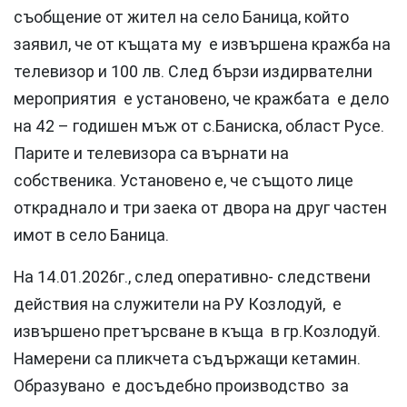
съобщение от жител на село Баница, който
заявил, че от къщата му е извършена кражба на
телевизор и 100 лв. След бързи издирвателни
мероприятия е установено, че кражбата е дело
на 42 – годишен мъж от с.Баниска, област Русе.
Парите и телевизора са върнати на
собственика. Установено е, че същото лице
откраднало и три заека от двора на друг частен
имот в село Баница.
На 14.01.2026г., след оперативно- следствени
действия на служители на РУ Козлодуй, е
извършено претърсване в къща в гр.Козлодуй.
Намерени са пликчета съдържащи кетамин.
Образувано е досъдебно производство за