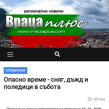
СПРАВОЧНИК
Опасно време - сняг, дъжд и
поледици в събота
09 яну