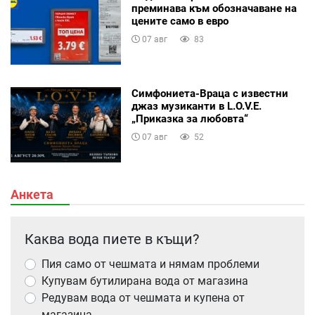
преминава към обозначаване на
цените само в евро
07 авг
83
Симфониета-Враца с известни
джаз музиканти в L.O.V.E.
„Приказка за любовта“
07 авг
52
Анкета
Каква вода пиете в къщи?
Пия само от чешмата и нямам проблеми
Купувам бутилирана вода от магазина
Редувам вода от чешмата и купена от
магазина