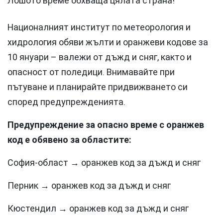
Лошото време обхваща цялата страна!
Националният институт по метеорология и
хидрология обяви жълти и оранжеви кодове за
10 януари – валежи от дъжд и сняг, както и
опасност от поледици. Внимавайте при
пътуване и планирайте придвижването си
според предупрежденията.
Предупреждение за опасно време с оранжев
код е обявено за областите:
София-област → оранжев код за дъжд и сняг
Перник → оранжев код за дъжд и сняг
Кюстендил → оранжев код за дъжд и сняг