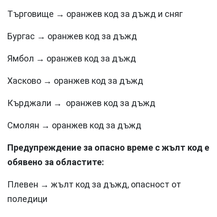
Търговище → оранжев код за дъжд и сняг
Бургас → оранжев код за дъжд
Ямбол → оранжев код за дъжд
Хасково → оранжев код за дъжд
Кърджали → оранжев код за дъжд
Смолян → оранжев код за дъжд
Предупреждение за опасно време с жълт код е
обявено за областите:
Плевен → жълт код за дъжд, опасност от
поледици