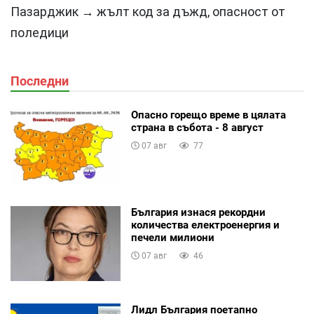
Пазарджик → жълт код за дъжд, опасност от
поледици
Последни
Опасно горещо време в цялата
страна в събота - 8 август
07 авг
77
България изнася рекордни
количества електроенергия и
печели милиони
07 авг
46
Лидл България поетапно