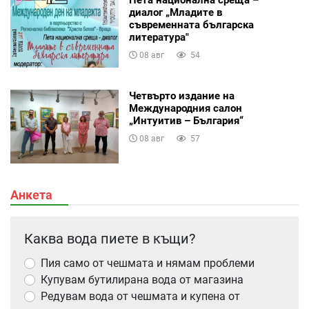
Пета национална среща –
диалог „Младите в
съвременната българска
литература"
08 авг
54
Четвърто издание на
Международния салон
„Интуитив – България“
08 авг
57
Анкета
Каква вода пиете в къщи?
Пия само от чешмата и нямам проблеми
Купувам бутилирана вода от магазина
Редувам вода от чешмата и купена от