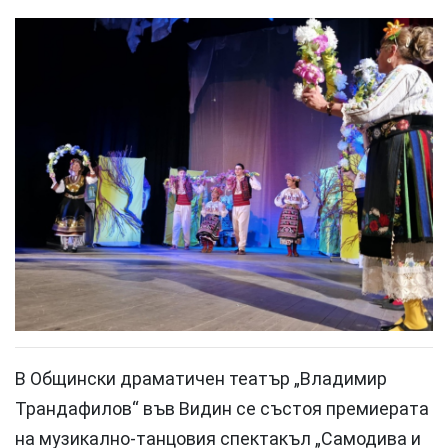
В Общински драматичен театър „Владимир
Трандафилов“ във Видин се състоя премиерата
на музикално-танцовия спектакъл „Самодива и