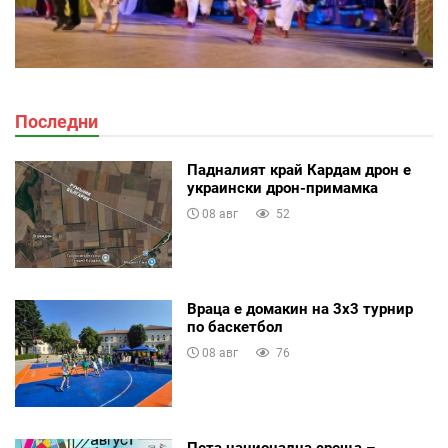
Последни
Падналият край Кардам дрон е
украински дрон-примамка
08 авг
52
Враца е домакин на 3х3 турнир
по баскетбол
08 авг
76