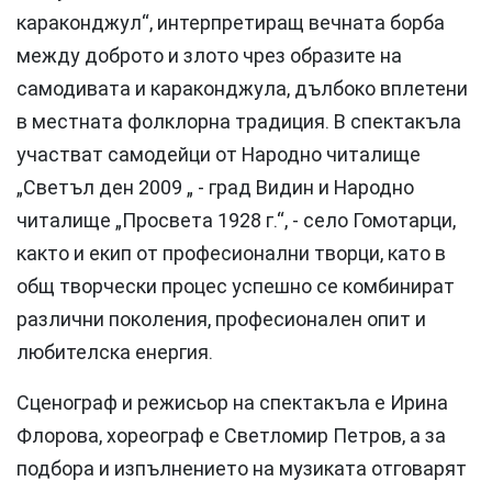
караконджул“, интерпретиращ вечната борба
между доброто и злото чрез образите на
самодивата и караконджула, дълбоко вплетени
в местната фолклорна традиция. В спектакъла
участват самодейци от Народно читалище
„Светъл ден 2009 „ - град Видин и Народно
читалище „Просвета 1928 г.“, - село Гомотарци,
както и екип от професионални творци, като в
общ творчески процес успешно се комбинират
различни поколения, професионален опит и
любителска енергия.
Сценограф и режисьор на спектакъла е Ирина
Флорова, хореограф е Светломир Петров, а за
подбора и изпълнението на музиката отговарят