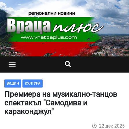
ВИДИН
КУЛТУРА
Премиера на музикално-танцов
спектакъл "Самодива и
караконджул"
22 дек 2025