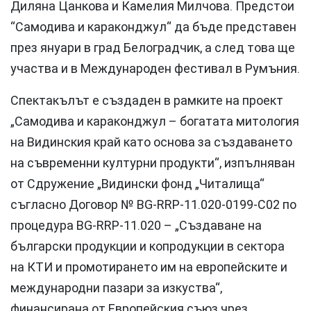
Диляна Цанкова и Камелия Милчова. Предстои
“Самодива и караконджул“ да бъде представен
през януари в град Белоградчик, а след това ще
участва и в Международен фестивал в Румъния.
Спектакълът е създаден в рамките на проект
„Самодива и караконджул – богатата митология
на Видинския край като основа за създаването
на съвременни културни продукти“, изпълняван
от Сдружение „Видински фонд „Читалища“
съгласно Договор № BG-RRP-11.020-0199-C02 по
процедура BG-RRP-11.020 – „Създаване на
български продукции и копродукции в сектора
на КТИ и промотирането им на европейските и
международни пазари за изкуства“,
финансирана от Европейския съюз чрез