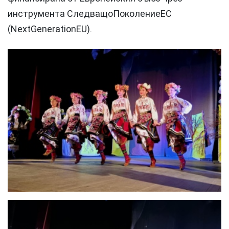
инструмента СледващоПоколениеЕС
(NextGenerationEU).