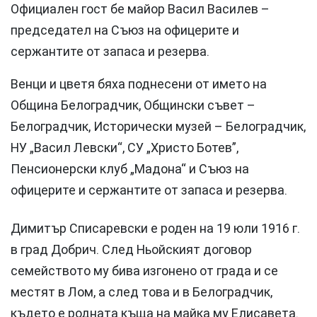
Официален гост бе майор Васил Василев –
председател на Съюз на офицерите и
сержантите от запаса и резерва.
Венци и цветя бяха поднесени от името на
Община Белоградчик, Общински съвет –
Белоградчик, Исторически музей – Белоградчик,
НУ „Васил Левски“, СУ „Христо Ботев”,
Пенсионерски клуб „Мадона“ и Съюз на
офицерите и сержантите от запаса и резерва.
Димитър Списаревски е роден на 19 юли 1916 г.
в град Добрич. След Ньойският договор
семейството му бива изгонено от града и се
местят в Лом, а след това и в Белоградчик,
където е родната къща на майка му Елисавета.