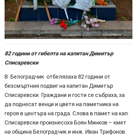
82 години от гибелта на капитан Димитър
Списаревски
В Белоградчик отбелязаха 82 години от
безсмъртния подвиг на капитан Димитър
Списаревски. Граждани и гости се събраха, за
да поднесат венци и цветя на паметника на
героя в центъра на града. Слова в памет на кап.
Списаревски произнесоха Боян Минков – кмет
на община Белоградчик и инж. Иван Трифонов.