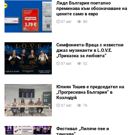
Лидл България поетапно
преминава към обозначаване на
цените само в евро
07 авг
80
Симфониета-Враца с известни
джаз музиканти в L.O.V.E.
„Приказка за любовта“
07 авг
52
Юлиян Тошев е председател на
„Прогресивна България“ в
Козлодуй
07 авг
76
Фестивал „Лиляче пее и
танцува“