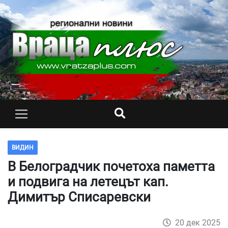
ВИДИН
В Белоградчик почетоха паметта
и подвига на летецът кап.
Димитър Списаревски
20 дек 2025