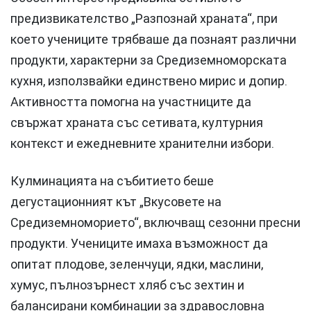
предизвикателство „Разпознай храната“, при
което учениците трябваше да познаят различни
продукти, характерни за Средиземноморската
кухня, използвайки единствено мирис и допир.
Активността помогна на участниците да
свържат храната със сетивата, културния
контекст и ежедневните хранителни избори.
Кулминацията на събитието беше
дегустационният кът „Вкусовете на
Средиземноморието“, включващ сезонни пресни
продукти. Учениците имаха възможност да
опитат плодове, зеленчуци, ядки, маслини,
хумус, пълнозърнест хляб със зехтин и
балансирани комбинации за здравословна