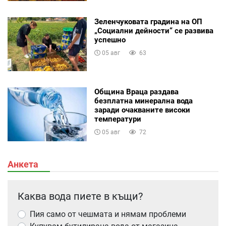
Зеленчуковата градина на ОП
„Социални дейности“ се развива
успешно
05 авг
63
Община Враца раздава
безплатна минерална вода
заради очакваните високи
температури
05 авг
72
Анкета
Каква вода пиете в къщи?
Пия само от чешмата и нямам проблеми