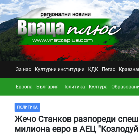
За нас
Културни институции
КДК
Пегас
Краезна
Европа
България
Политика
Култура
Образован
ПОЛИТИКА
Жечо Станков разпореди спешн
милиона евро в АЕЦ "Козлодуй