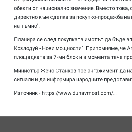
обекти от национално значение. Вместо това,
директно към сделка за покупко-продажба на п
на тъмно".
Планира се след покупката имотът да бъде а
Козлодуй - Нови мощности". Припомняме, че А
площадката за 7-ми блок и в момента тече про
Министър Жечо Станков пое ангажимент да на
сигнали и да информира народните представит
Източник - https://www.dunavmost.com/…