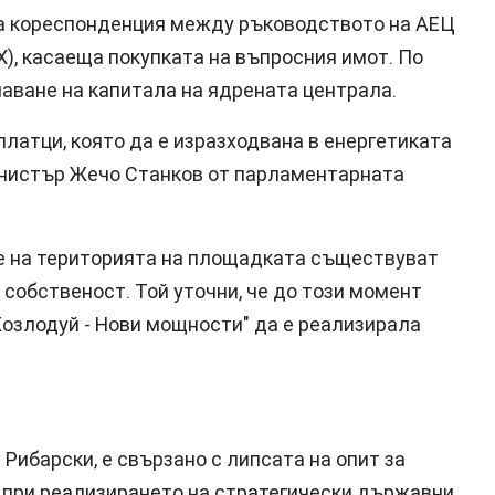
ва кореспонденция между ръководството на АЕЦ
Х), касаеща покупката на въпросния имот. По
чаване на капитала на ядрената централа.
латци, която да е изразходвана в енергетиката
министър Жечо Станков от парламентарната
че на територията на площадката съществуват
 собственост. Той уточни, че до този момент
озлодуй - Нови мощности" да е реализирала
Рибарски, е свързано с липсата на опит за
 при реализирането на стратегически държавни