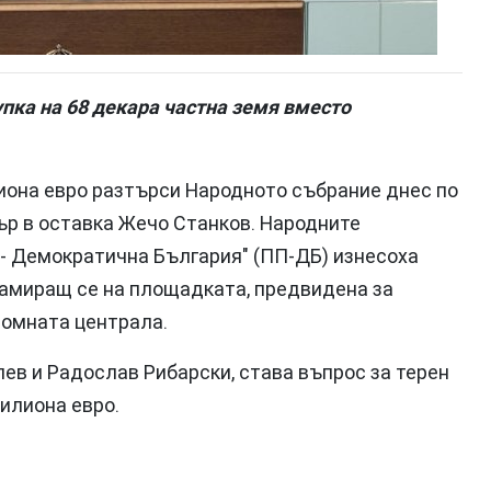
упка на 68 декара частна земя вместо
иона евро разтърси Народното събрание днес по
ър в оставка Жечо Станков. Народните
- Демократична България" (ПП-ДБ) изнесоха
 намиращ се на площадката, предвидена за
томната централа.
ев и Радослав Рибарски, става въпрос за терен
милиона евро.