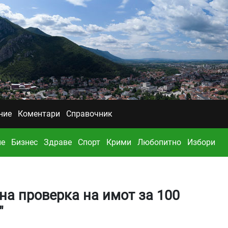
ние
Коментари
Справочник
ие
Бизнес
Здраве
Спорт
Крими
Любопитно
Избори
а проверка на имот за 100
"