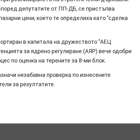
 според депутатите от ПП-ДБ, се пристъпва
азарни цени, което те определиха като "сделка
портиран в капитала на дружеството "АЕЦ
генцията за ядрено регулиране (АЯР) вече одобри
цес по оценка на терените за 8-ми блок.
значи незабавна проверка по изнесените
ели за резултатите.