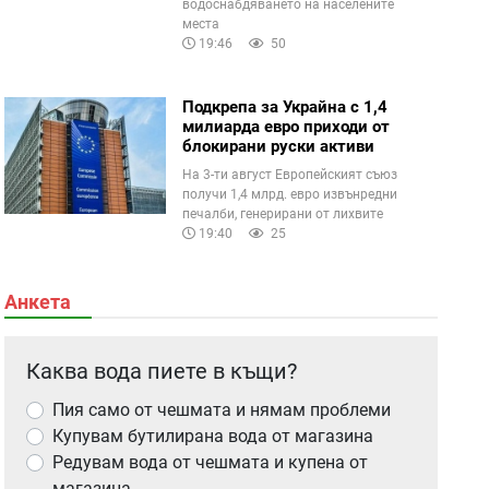
водоснабдяването на населените
места
19:46
50
Подкрепа за Украйна с 1,4
милиарда евро приходи от
блокирани руски активи
На 3-ти август Европейският съюз
получи 1,4 млрд. евро извънредни
печалби, генерирани от лихвите
19:40
25
Анкета
Каква вода пиете в къщи?
Пия само от чешмата и нямам проблеми
Купувам бутилирана вода от магазина
Редувам вода от чешмата и купена от
магазина