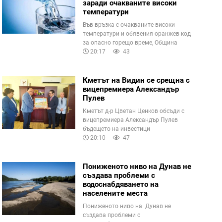
заради очакваните високи
температури
Във връзка с очакваните високи
температури и обявения оранжев код
за опасно горещо време, Община
20:17
43
Кметът на Видин се срещна с
вицепремиера Александър
Пулев
Кметът д-р Цветан Ценков обсъди с
вицепремиера Александър Пулев
бъдещето на инвестици
20:10
47
Пониженото ниво на Дунав не
създава проблеми с
водоснабдяването на
населените места
Пониженото ниво на Дунав не
създава проблеми с