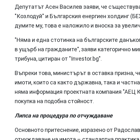
Депутатът Асен Василев заяви, че съществу
"Козлодуй" и Българския енергиен холдинг (БЕ
думите му, това е наложило и вноска за увели
"Няма и една стотинка на българските данъкоп
в ущърб на гражданите", заяви категорично 
трибуна, цитиран от "Investor.bg".
Въпреки това, министърът в оставка призна, 
имоти, които са както държавна, така и частна
няма информация проектната компания "АЕЦ К
покупка на подобна стойност.
Липса на процедура по отчуждаване
Основното притеснение, изразено от Радослав 
отчуждаване на имота – стандартна практика