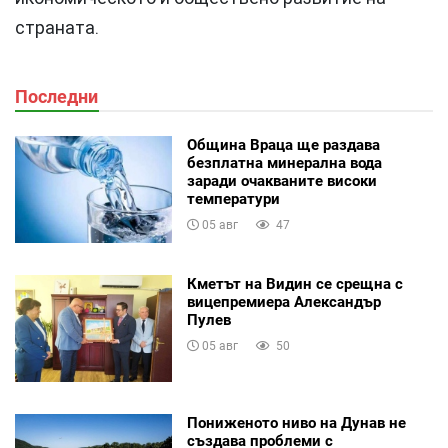
страната.
Последни
Община Враца ще раздава
безплатна минерална вода
заради очакваните високи
температури
05 авг
47
Кметът на Видин се срещна с
вицепремиера Александър
Пулев
05 авг
50
Пониженото ниво на Дунав не
създава проблеми с