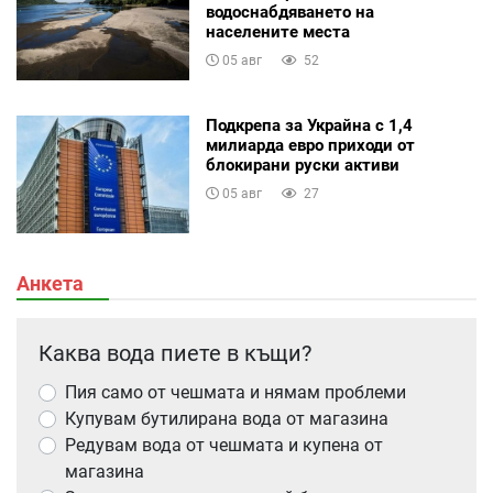
водоснабдяването на
населените места
05 авг
52
Подкрепа за Украйна с 1,4
милиарда евро приходи от
блокирани руски активи
05 авг
27
Анкета
Каква вода пиете в къщи?
Пия само от чешмата и нямам проблеми
Купувам бутилирана вода от магазина
Редувам вода от чешмата и купена от
магазина